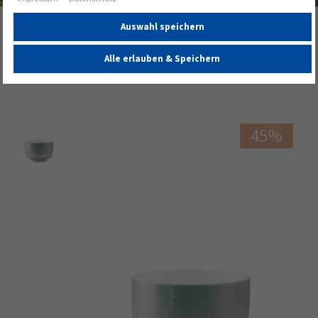
Startseite
Auswahl speichern
Sento Home Milchkaffeetasse 0,35 l ohne Henkel Aura
Alle erlauben & Speichern
mint
45%