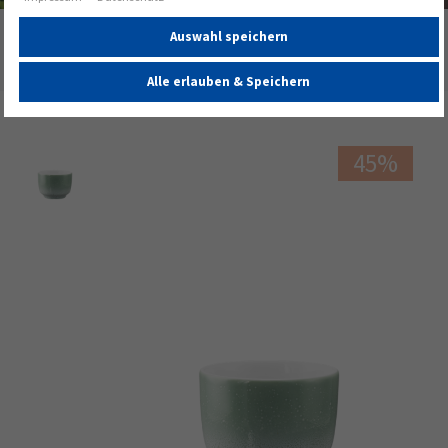
Startseite
Auswahl speichern
Sento Home Kaffeetasse 0,21 l ohne Henkel Aura mint
Alle erlauben & Speichern
45%