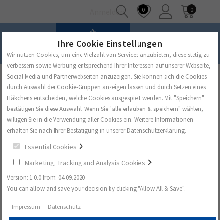
0
0
Anmelden
Ihre Cookie Einstellungen
Wir nutzen Cookies, um eine Vielzahl von Services anzubieten, diese stetig zu
verbessern sowie Werbung entsprechend Ihrer Interessen auf unserer Webseite,
Startseite
Alte Serien Liste Seltmann Weiden
Social Media und Partnerwebseiten anzuzeigen. Sie können sich die Cookies
durch Auswahl der Cookie-Gruppen anzeigen lassen und durch Setzen eines
Häkchens entscheiden, welche Cookies ausgespielt werden. Mit "Speichern"
bestätigen Sie diese Auswahl. Wenn Sie "alle erlauben & speichern" wählen,
Alte Serien von Seltmann Weiden
willigen Sie in die Verwendung aller Cookies ein. Weitere Informationen
erhalten Sie nach Ihrer Bestätigung in unserer Datenschutzerklärung.
Sie haben Ihr Porzellan im
Essential Cookies
Shop nicht gefunden? Hier
Marketing, Tracking and Analysis Cookies
haben wir eine Übersicht
Version: 1.0.0 from: 04.09.2020
You can allow and save your decision by clicking "Allow All & Save".
mit vergangenen Serien
von Seltmann Weiden für
Impressum
Datenschutz