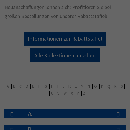
Neuanschaffungen lohnen sich: Profitieren Sie bei
großen Bestellungen von unserer Rabattstaffel!
Informationen zur Rabattstaffel
Alle Kollektionen ansehen
A
B
C
D
E
F
G
H
I
J
K
L
M
N
O
P
Q
R
S
T
U
V
W
X
Y
Z
A
B