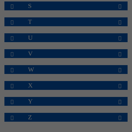
S
T
U
V
W
X
Y
Z