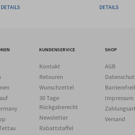
DETAILS
DETAILS
ONEN
KUNDENSERVICE
SHOP
Q
Kontakt
AGB
n
Retouren
Datenschut
men
Wunschzettel
Barrierefre
auf
30 Tage
Impressum
Rückgaberecht
ermany
Zahlungsar
Newsletter
op
Versand
Tettau
Rabattstaffel