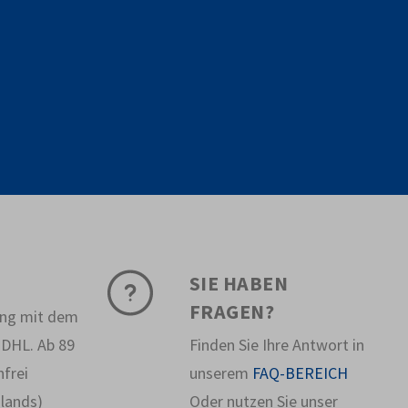
SIE HABEN
FRAGEN?
ung mit dem
 DHL. Ab 89
Finden Sie Ihre Antwort in
frei
unserem
FAQ-BEREICH
hlands)
Oder nutzen Sie unser