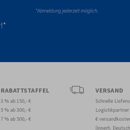
*Abmeldung jederzeit möglich.
!*
RABATTSTAFFEL
VERSAND
3 % ab 150,- €
Schnelle Liefer
5 % ab 300,- €
Logistikpartner
7 % ab 500,- €
€ versandkosten
(innerh. Deutsc