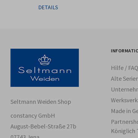
DETAILS
INFORMATI
Hilfe / FA
Alte Serie
Unterneh
Werksverk
Seltmann Weiden Shop
Made in G
constancy GmbH
Partnersh
August-Bebel-Straße 27b
Königlich 
07743 Jena