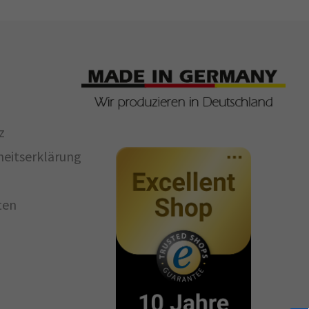
z
iheitserklärung
ten