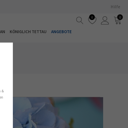
Hilfe
0
0
LAN
KÖNIGLICH TETTAU
ANGEBOTE
s
n &
nen