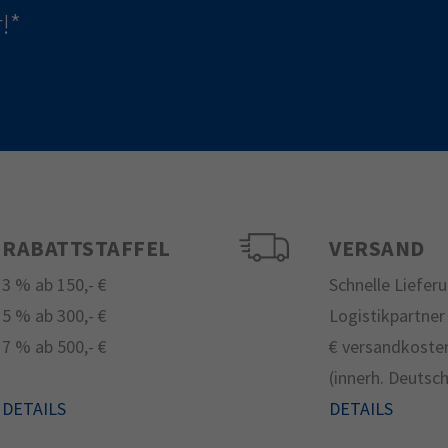
!*
RABATTSTAFFEL
VERSAND
3 % ab 150,- €
Schnelle Liefer
5 % ab 300,- €
Logistikpartner
7 % ab 500,- €
€ versandkosten
(innerh. Deutsc
DETAILS
DETAILS