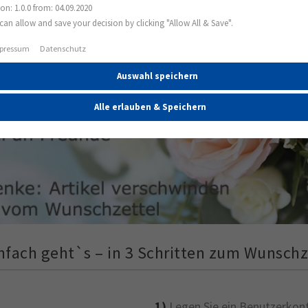
ion: 1.0.0 from: 04.09.2020
can allow and save your decision by clicking "Allow All & Save".
pressum
Datenschutz
Auswahl speichern
Alle erlauben & Speichern
nfach geht`s – in 3 Schritten zum Wunschz
1)
Legen Sie ein Benutzerkont