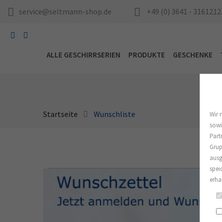
service@seltmann-shop.de
+49 (0) 3641 - 3161212
ALLE GESCHIRRSERIEN
PRODUKTE
GESCHENKE
Startseite
Wunschliste
Wir 
sowi
Part
Grup
ausg
spei
erha