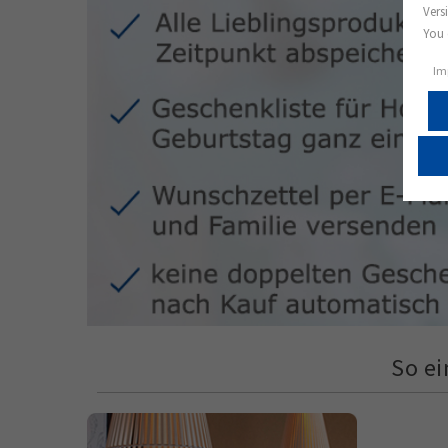
Vers
You 
Im
So ei