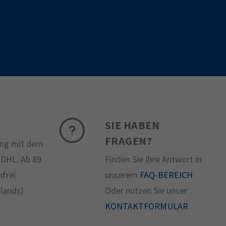
SIE HABEN
FRAGEN?
ung mit dem
 DHL. Ab 89
Finden Sie Ihre Antwort in
frei
unserem
FAQ-BEREICH
hlands)
Oder nutzen Sie unser
KONTAKTFORMULAR