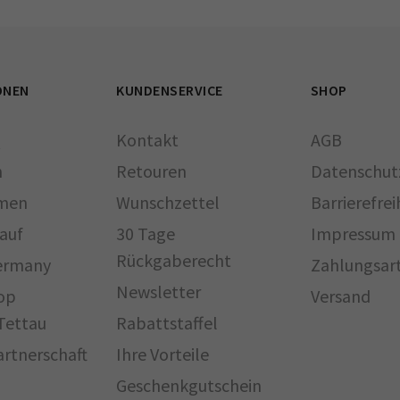
ONEN
KUNDENSERVICE
SHOP
Q
Kontakt
AGB
n
Retouren
Datenschut
men
Wunschzettel
Barrierefre
auf
30 Tage
Impressum
Rückgaberecht
ermany
Zahlungsar
Newsletter
op
Versand
Tettau
Rabattstaffel
Partnerschaft
Ihre Vorteile
Geschenkgutschein