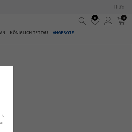
Hilfe
0
0
LAN
KÖNIGLICH TETTAU
ANGEBOTE
s
n &
nen