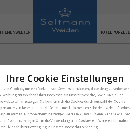
THEMENWELTEN
HOTELPORZEL
Ihre Cookie Einstellungen
nutzen Cookies, um eine Vielzahl von Services anzubieten, diese stetig zu verbessern
e Werbung entsprechend Ihrer Interessen auf unserer Webseite, Social Media und
nerwebseiten anzuzeigen. Sie können sich die Cookies durch Auswahl der Cookie-
pen anzeigen lassen und durch Setzen eines Häkchens entscheiden, welche Cookie
espielt werden. Mit "Speichern" bestätigen Sie diese Auswahl. Wenn Sie "alle erlaube
chern" wählen, willigen Sie in die Verwendung aller Cookies ein. Weitere Informatio
lten Sie nach Ihrer Bestätigung in unserer Datenschutzerklärung.