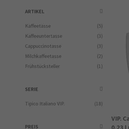
ARTIKEL
Kaffeetasse
(5)
Kaffeeuntertasse
(3)
Cappuccinotasse
(3)
Milchkaffeetasse
(2)
Frühstücksteller
(1)
SERIE
Tipico Italiano VIP.
(18)
VIP. 
PREIS
0,23 l