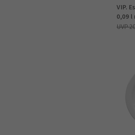
VIP. E
0,09 l
2