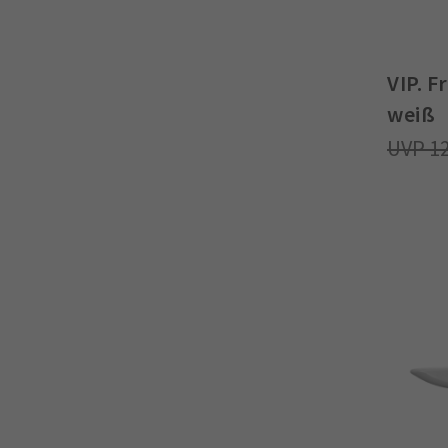
VIP. F
weiß
1