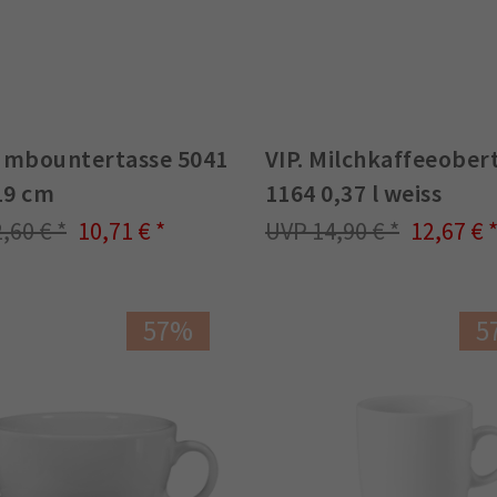
Jumbountertasse 5041
VIP. Milchkaffeeober
19 cm
1164 0,37 l weiss
2,60 €
10,71 €
14,90 €
12,67 €
57%
5