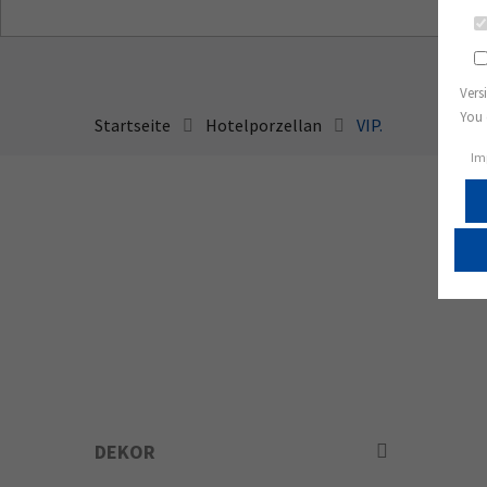
Vers
You 
Startseite
Hotelporzellan
VIP.
Im
DEKOR