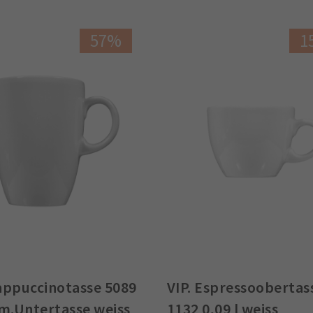
57%
1
Cappuccinotasse 5089
VIP. Espressoobertas
 m.Untertasse weiss
1132 0,09 l weiss