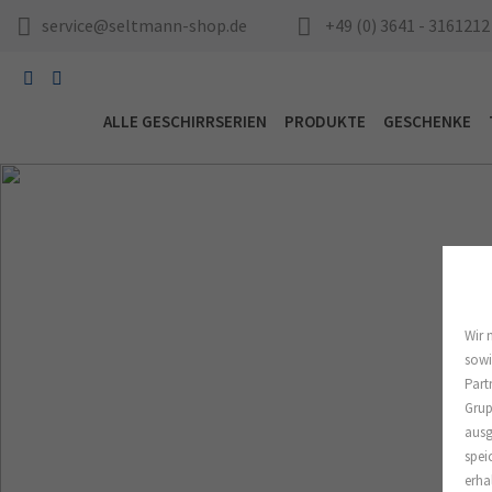
service@seltmann-shop.de
+49 (0) 3641 - 3161212
ALLE GESCHIRRSERIEN
PRODUKTE
GESCHENKE
Wir 
sowi
Part
Grup
ausg
spei
erha