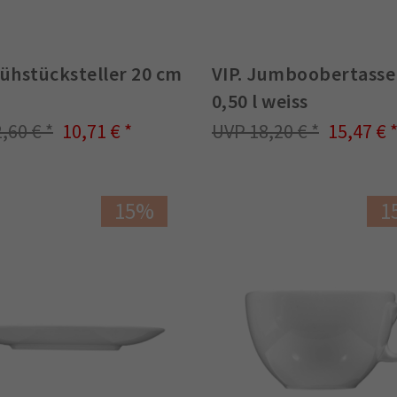
rühstücksteller 20 cm
VIP. Jumboobertasse
0,50 l weiss
2,60 €
10,71 €
18,20 €
15,47 €
15%
1