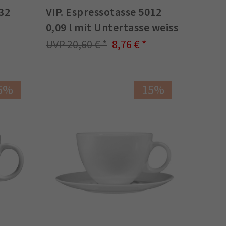
132
VIP. Espressotasse 5012
0,09 l mit Untertasse weiss
20,60 €
8,76 €
5%
15%