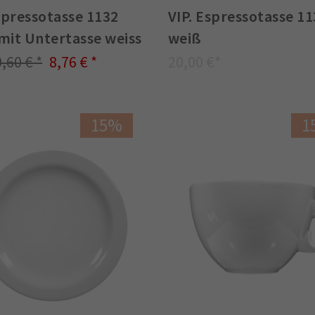
spressotasse 1132
VIP. Espressotasse 1
 mit Untertasse weiss
weiß
0,60 €
8,76 €
20,00 €
15%
1