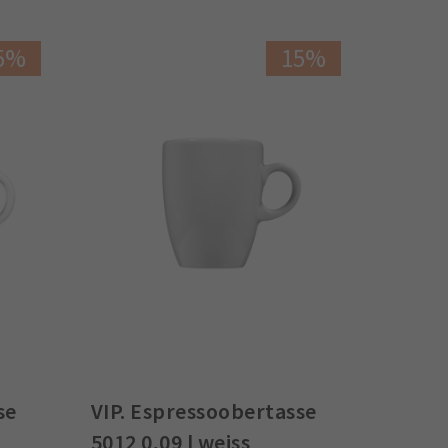
5%
15%
se
VIP. Espressoobertasse
5012 0,09 l weiss