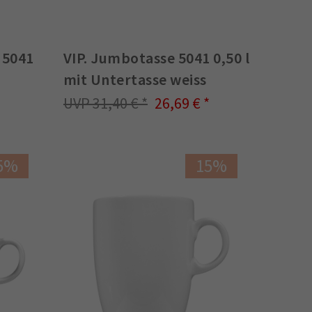
 5041
VIP. Jumbotasse 5041 0,50 l
mit Untertasse weiss
31,40 €
26,69 €
5%
15%