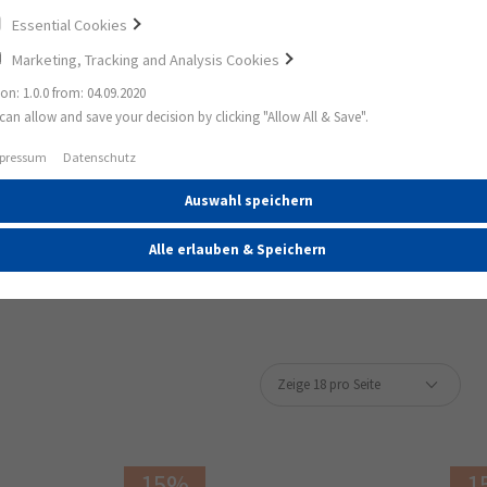
Essential Cookies
Marketing, Tracking and Analysis Cookies
ion: 1.0.0 from: 04.09.2020
can allow and save your decision by clicking "Allow All & Save".
pressum
Datenschutz
Auswahl speichern
VIP.
Alle erlauben & Speichern
15%
1