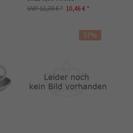
12,30 €
10,46 €
57%