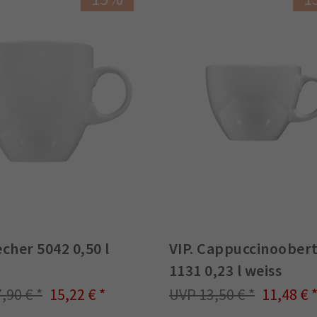
echer 5042 0,50 l
VIP. Cappuccinoober
1131 0,23 l weiss
7,90 €
15,22 €
13,50 €
11,48 €