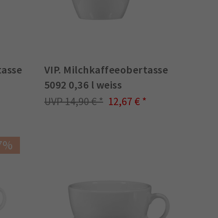
tasse
VIP. Milchkaffeeobertasse
5092 0,36 l weiss
14,90 €
12,67 €
7%