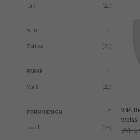
Uni
(21)
STIL
Zeitlos
(21)
FARBE
Weiß
(21)
VIP. B
FORM/DESIGN
weiss
Rund
(23)
1