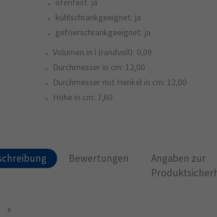
ofenfest:
ja
kühlschrankgeeignet:
ja
gefrierschrankgeeignet:
ja
Volumen in l (randvoll):
0,09
Durchmesser in cm:
12,00
Durchmesser mit Henkel in cm:
12,00
Höhe in cm:
7,60
schreibung
Bewertungen
Angaben zur
Produktsicherh
x