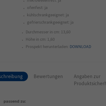
mikrowellenfest:
ja
ofenfest:
ja
kühlschrankgeeignet:
ja
gefrierschrankgeeignet:
ja
Durchmesser in cm:
13,60
Höhe in cm:
1,60
Prospekt herunterladen:
DOWNLOAD
schreibung
Bewertungen
Angaben zur
Produktsicherh
passend zu: