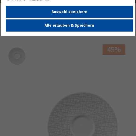
Startseite
Auswahl speichern
Life Kombi-Untertasse 13,5 cm Fashion Elegant Grey
Alle erlauben & Speichern
45%