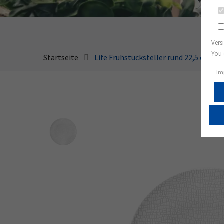
Vers
You 
Startseite
Life Frühstücksteller rund 22,5 cm Fa
Im