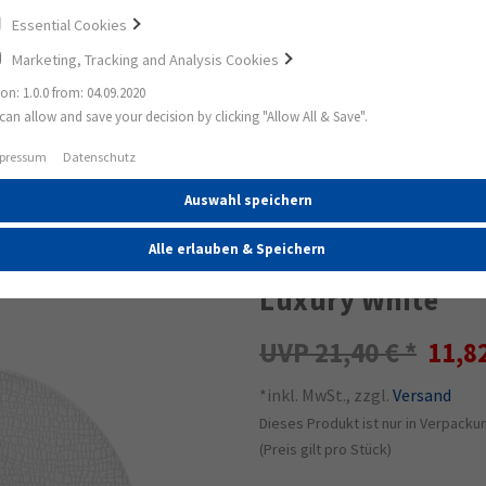
Essential Cookies
Marketing, Tracking and Analysis Cookies
ion: 1.0.0 from: 04.09.2020
can allow and save your decision by clicking "Allow All & Save".
shion Luxury White
pressum
Datenschutz
Auswahl speichern
45%
Life Frühstückst
Alle erlauben & Speichern
Luxury White
21,40 €
11,8
*inkl. MwSt., zzgl.
Versand
Dieses Produkt ist nur in Verpackun
(Preis gilt pro Stück)