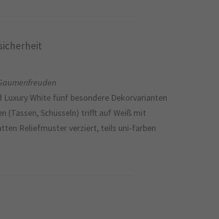
icherheit
ür Gaumenfreuden
d Luxury White fünf besondere Dekorvarianten
 (Tassen, Schüsseln) trifft auf Weiß mit
en Reliefmuster verziert, teils uni-farben