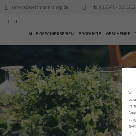
service@seltmann-shop.de
+49 (0) 3641 - 3161212
ALLE GESCHIRRSERIEN
PRODUKTE
GESCHENKE
Wir 
sowi
Part
Grup
ausg
spei
erha