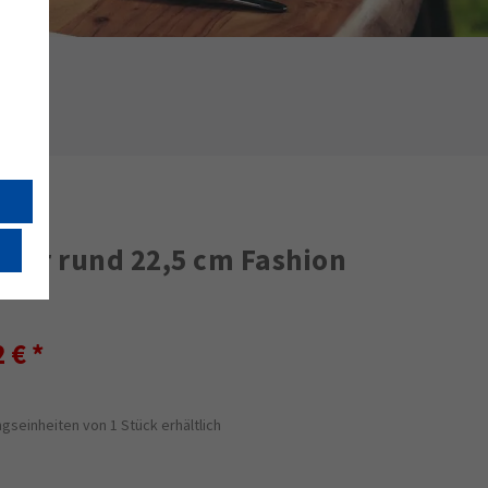
eller rund 22,5 cm Fashion
2 €
gseinheiten von 1 Stück erhältlich