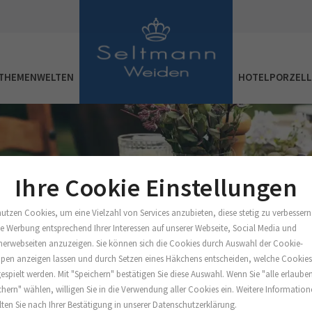
THEMENWELTEN
HOTELPORZEL
Ihre Cookie Einstellungen
nutzen Cookies, um eine Vielzahl von Services anzubieten, diese stetig zu verbessern
e Werbung entsprechend Ihrer Interessen auf unserer Webseite, Social Media und
nerwebseiten anzuzeigen. Sie können sich die Cookies durch Auswahl der Cookie-
pen anzeigen lassen und durch Setzen eines Häkchens entscheiden, welche Cookie
espielt werden. Mit "Speichern" bestätigen Sie diese Auswahl. Wenn Sie "alle erlaube
chern" wählen, willigen Sie in die Verwendung aller Cookies ein. Weitere Informatio
lten Sie nach Ihrer Bestätigung in unserer Datenschutzerklärung.