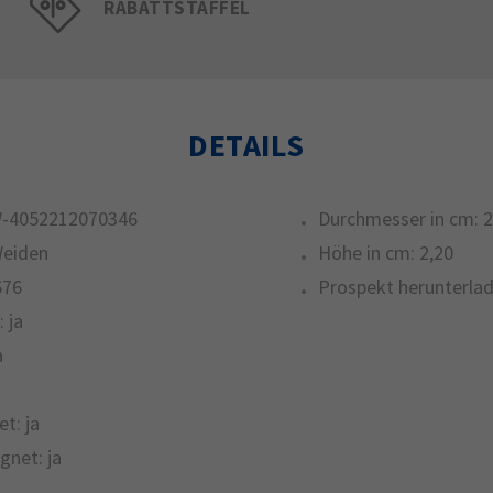
RABATTSTAFFEL
DETAILS
-4052212070346
Durchmesser in cm:
2
Weiden
Höhe in cm:
2,20
676
Prospekt herunterlad
:
ja
a
et:
ja
gnet:
ja