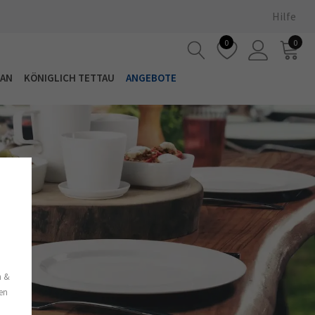
Hilfe
0
0
LAN
KÖNIGLICH TETTAU
ANGEBOTE
s
n &
nen