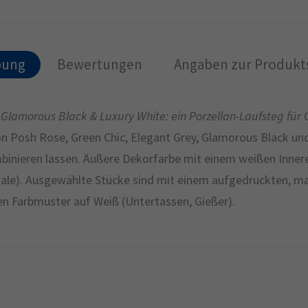
bung
Bewertungen
Angaben zur Produkts
y, Glamorous Black & Luxury White: ein Porzellan-Laufsteg f
on Posh Rose, Green Chic, Elegant Grey, Glamorous Black un
inieren lassen. Äußere Dekorfarbe mit einem weißen Inneren
ale). Ausgewählte Stücke sind mit einem aufgedruckten, matt
inen Farbmuster auf Weiß (Untertassen, Gießer).