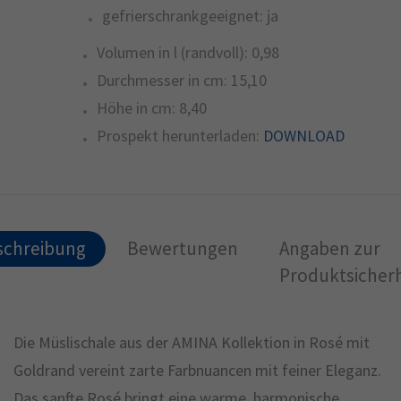
gefrierschrankgeeignet:
ja
Volumen in l (randvoll):
0,98
Durchmesser in cm:
15,10
Höhe in cm:
8,40
Prospekt herunterladen:
DOWNLOAD
schreibung
Bewertungen
Angaben zur
Produktsicherh
Die Müslischale aus der AMINA Kollektion in Rosé mit
Goldrand vereint zarte Farbnuancen mit feiner Eleganz.
Das sanfte Rosé bringt eine warme, harmonische