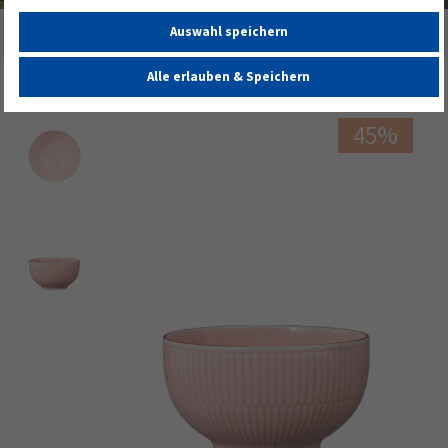
Auswahl speichern
Startseite
Amina Müslischale 15 cm rosé/Goldrand
Alle erlauben & Speichern
45%