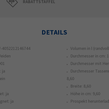
RABATTSTAFFEL
DETAILS
-4052212146744
Volumen in l (randvoll
Weiden
Durchmesser in cm:
1
901
Durchmesser mit Hen
:
ja
Durchmesser Tassenr
ein
8,60
Breite:
8,60
et:
ja
Höhe in cm:
9,60
gnet:
ja
Prospekt herunterlad