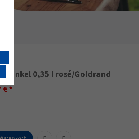
 Henkel 0,35 l rosé/Goldrand
7 €
 Warenkorb