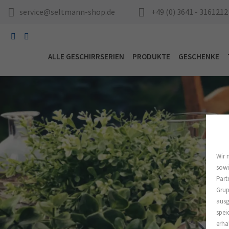
service@seltmann-shop.de
+49 (0) 3641 - 3161212
ALLE GESCHIRRSERIEN
PRODUKTE
GESCHENKE
Wir 
sowi
Part
Grup
ausg
spei
erha