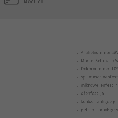
MÖGLICH
Artikelnummer:
SW
Marke:
Seltmann 
Dekornummer:
10
spülmaschinenfest
mikrowellenfest:
n
ofenfest:
ja
kühlschrankgeeign
gefrierschrankgeei