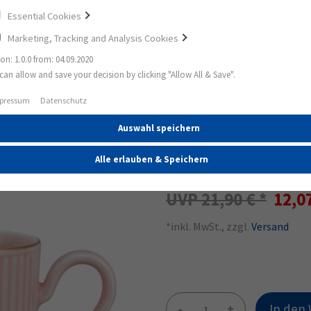
Essential Cookies
Marketing, Tracking and Analysis Cookies
ion: 1.0.0 from: 04.09.2020
can allow and save your decision by clicking "Allow All & Save".
Goldrand
pressum
Datenschutz
Auswahl speichern
45%
Amina Becher mit
Alle erlauben & Speichern
21,90 €
12,0
*inkl. MwSt., zzgl.
Versand
-
+
In den