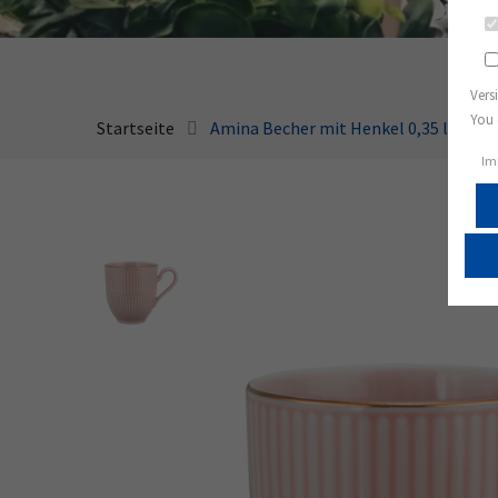
Vers
You 
Startseite
Amina Becher mit Henkel 0,35 l rosé/
Im