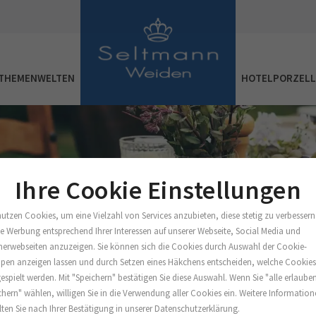
THEMENWELTEN
HOTELPORZEL
Ihre Cookie Einstellungen
nutzen Cookies, um eine Vielzahl von Services anzubieten, diese stetig zu verbessern
e Werbung entsprechend Ihrer Interessen auf unserer Webseite, Social Media und
nerwebseiten anzuzeigen. Sie können sich die Cookies durch Auswahl der Cookie-
pen anzeigen lassen und durch Setzen eines Häkchens entscheiden, welche Cookie
espielt werden. Mit "Speichern" bestätigen Sie diese Auswahl. Wenn Sie "alle erlaube
chern" wählen, willigen Sie in die Verwendung aller Cookies ein. Weitere Informatio
lten Sie nach Ihrer Bestätigung in unserer Datenschutzerklärung.