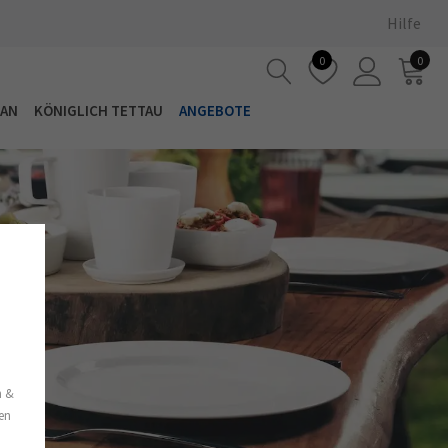
Hilfe
0
0
LAN
KÖNIGLICH TETTAU
ANGEBOTE
s
n &
nen