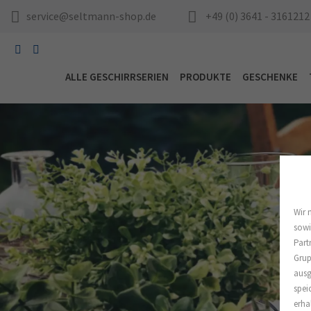
service@seltmann-shop.de
+49 (0) 3641 - 3161212
ALLE GESCHIRRSERIEN
PRODUKTE
GESCHENKE
Wir 
sowi
Part
Grup
ausg
spei
erha