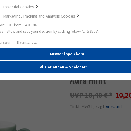
Essential Cookies
Marketing, Tracking and Analysis Cookies
ion: 1.0.0 from: 04.09.2020
can allow and save your decision by clicking "Allow All & Save".
it Henkel Aura mint
pressum
Datenschutz
Auswahl speichern
45%
Sento Home Kaffe
Alle erlauben & Speichern
Aura mint
18,40 €
10,2
*inkl. MwSt., zzgl.
Versand