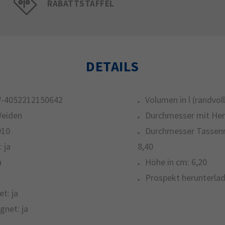
RABATTSTAFFEL
DETAILS
-4052212150642
Volumen in l (randvoll
Weiden
Durchmesser mit Hen
910
Durchmesser Tassenr
:
ja
8,40
a
Höhe in cm:
6,20
Prospekt herunterlad
et:
ja
gnet:
ja