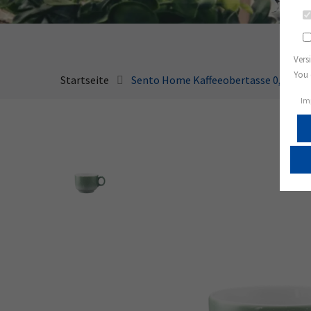
Vers
You 
Startseite
Sento Home Kaffeeobertasse 0,21 l m
Im