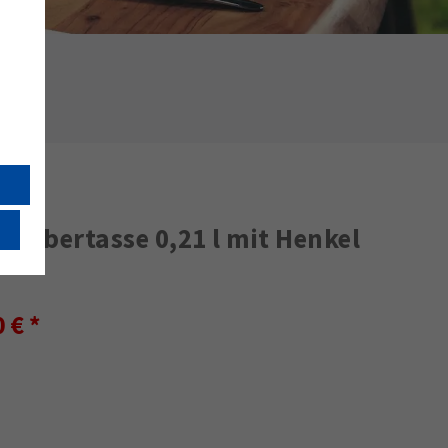
eobertasse 0,21 l mit Henkel
0 €