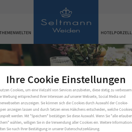
THEMENWELTEN
HOTELPORZEL
Ihre Cookie Einstellungen
nutzen Cookies, um eine Vielzahl von Services anzubieten, diese stetig zu verbessern
e Werbung entsprechend Ihrer Interessen auf unserer Webseite, Social Media und
nerwebseiten anzuzeigen. Sie können sich die Cookies durch Auswahl der Cookie-
pen anzeigen lassen und durch Setzen eines Häkchens entscheiden, welche Cookie
espielt werden. Mit "Speichern" bestätigen Sie diese Auswahl. Wenn Sie "alle erlaube
chern" wählen, willigen Sie in die Verwendung aller Cookies ein. Weitere Informatio
lten Sie nach Ihrer Bestätigung in unserer Datenschutzerklärung.