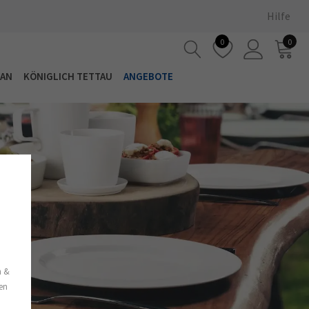
Hilfe
0
0
LAN
KÖNIGLICH TETTAU
ANGEBOTE
s
n &
nen