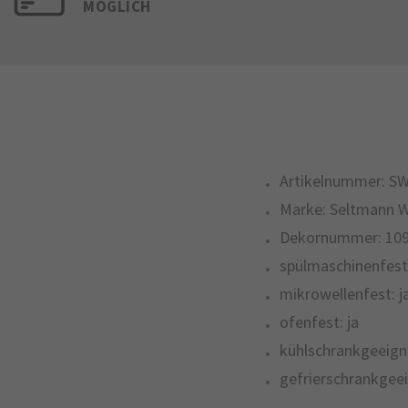
MÖGLICH
Artikelnummer:
SW
Marke:
Seltmann 
Dekornummer:
10
spülmaschinenfest
mikrowellenfest:
j
ofenfest:
ja
kühlschrankgeeign
gefrierschrankgeei