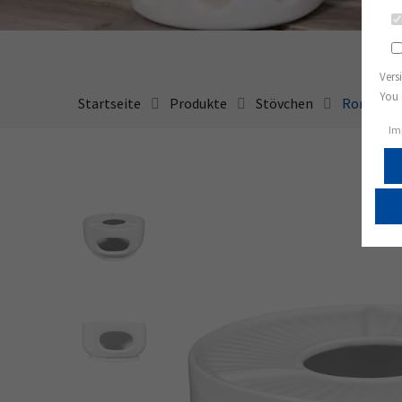
Vers
You 
Startseite
Produkte
Stövchen
Rondo / L
Im