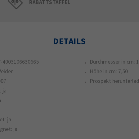
RABATTSTAFFEL
DETAILS
-4003106630665
Durchmesser in cm:
1
Weiden
Höhe in cm:
7,50
007
Prospekt herunterlad
:
ja
a
et:
ja
gnet:
ja