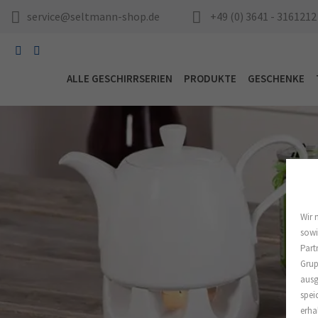
service@seltmann-shop.de
+49 (0) 3641 - 3161212
ALLE GESCHIRRSERIEN
PRODUKTE
GESCHENKE
Wir 
sowi
Part
Grup
ausg
spei
erha