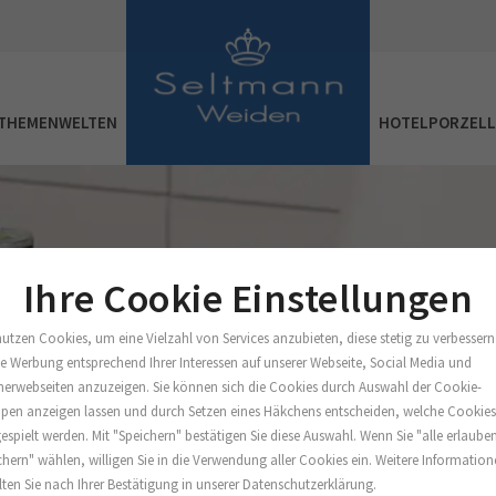
THEMENWELTEN
HOTELPORZEL
Ihre Cookie Einstellungen
nutzen Cookies, um eine Vielzahl von Services anzubieten, diese stetig zu verbessern
e Werbung entsprechend Ihrer Interessen auf unserer Webseite, Social Media und
nerwebseiten anzuzeigen. Sie können sich die Cookies durch Auswahl der Cookie-
pen anzeigen lassen und durch Setzen eines Häkchens entscheiden, welche Cookie
espielt werden. Mit "Speichern" bestätigen Sie diese Auswahl. Wenn Sie "alle erlaube
chern" wählen, willigen Sie in die Verwendung aller Cookies ein. Weitere Informatio
lten Sie nach Ihrer Bestätigung in unserer Datenschutzerklärung.