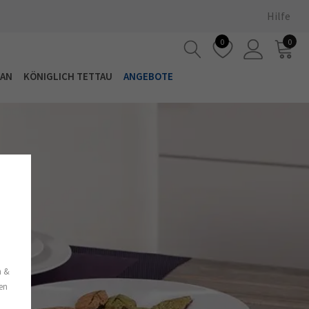
Hilfe
0
0
LAN
KÖNIGLICH TETTAU
ANGEBOTE
s
n &
nen