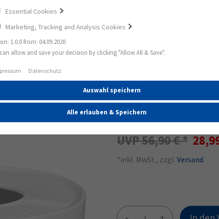
Essential Cookies
Marketing, Tracking and Analysis Cookies
ion: 1.0.0 from: 04.09.2020
can allow and save your decision by clicking "Allow All & Save".
iane Stövchen weiß
pressum
Datenschutz
Auswahl speichern
49%
Rondo / Liane S
Alle erlauben & Speichern
56,90 €
28,9
*inkl. MwSt., zzgl.
Versand
-
+
In den