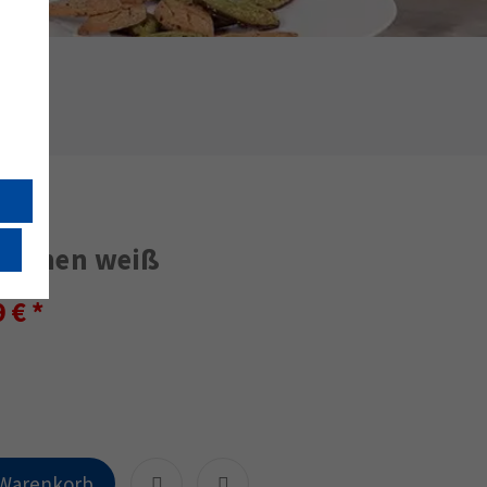
tövchen weiß
9 €
 Warenkorb