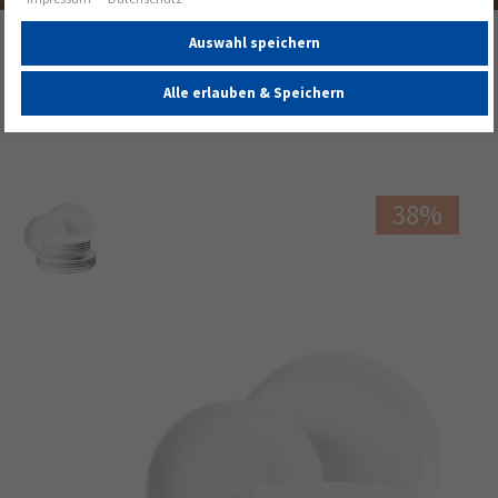
Startseite
Produkte
Services & Sets
Auswahl speichern
Tafelservices
Alle erlauben & Speichern
Lido Tafelservice 12-teilig rund weiss uni
38%