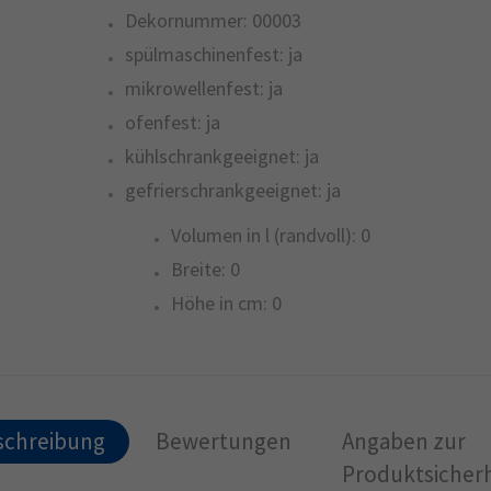
Dekornummer:
00003
spülmaschinenfest:
ja
mikrowellenfest:
ja
ofenfest:
ja
kühlschrankgeeignet:
ja
gefrierschrankgeeignet:
ja
Volumen in l (randvoll):
0
Breite:
0
Höhe in cm:
0
schreibung
Bewertungen
Angaben zur
Produktsicherh