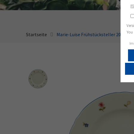
Vers
You 
Startseite
Marie-Luise Frühstücksteller 20 cm S
Im