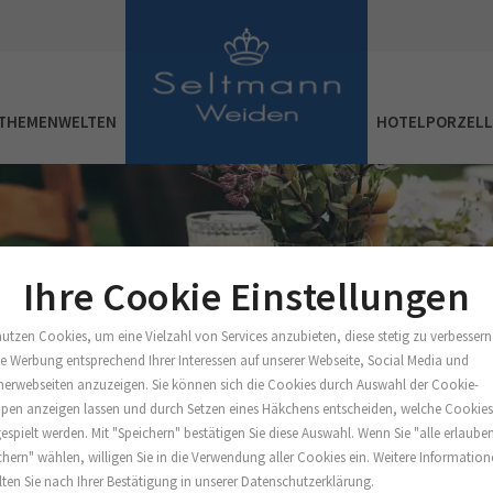
THEMENWELTEN
HOTELPORZEL
Ihre Cookie Einstellungen
nutzen Cookies, um eine Vielzahl von Services anzubieten, diese stetig zu verbessern
e Werbung entsprechend Ihrer Interessen auf unserer Webseite, Social Media und
nerwebseiten anzuzeigen. Sie können sich die Cookies durch Auswahl der Cookie-
pen anzeigen lassen und durch Setzen eines Häkchens entscheiden, welche Cookie
espielt werden. Mit "Speichern" bestätigen Sie diese Auswahl. Wenn Sie "alle erlaube
chern" wählen, willigen Sie in die Verwendung aller Cookies ein. Weitere Informatio
lten Sie nach Ihrer Bestätigung in unserer Datenschutzerklärung.