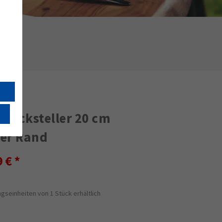
stücksteller 20 cm
er Rand
9 €
gseinheiten von 1 Stück erhältlich