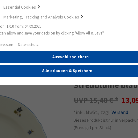
Essential Cookies
Marketing, Tracking and Analysis Cookies
ion: 1.0.0 from: 04.09.2020
can allow and save your decision by clicking "Allow All & Save".
treublume blauer Rand
pressum
Datenschutz
Auswahl speichern
15%
Marie-Luise Früh
Alle erlauben & Speichern
Streublume blau
15,40 €
13,0
*inkl. MwSt., zzgl.
Versand
Dieses Produkt ist nur in Verpackun
(Preis gilt pro Stück)