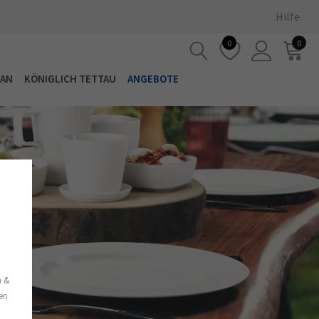
Hilfe
0
0
LAN
KÖNIGLICH TETTAU
ANGEBOTE
s
n &
nen