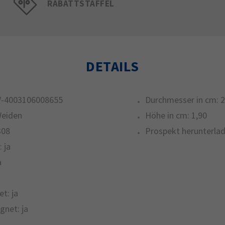
RABATTSTAFFEL
DETAILS
-4003106008655
Durchmesser in cm:
2
Weiden
Höhe in cm:
1,90
308
Prospekt herunterlad
:
ja
a
et:
ja
gnet:
ja