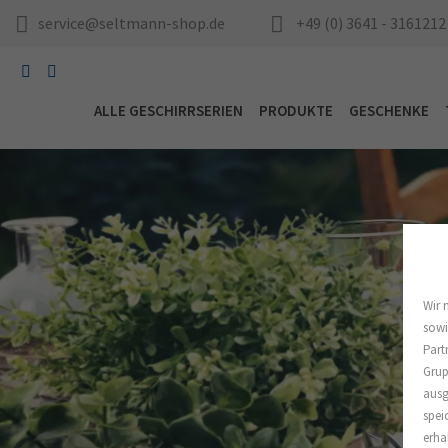
service@seltmann-shop.de
+49 (0) 3641 - 3161212
ALLE GESCHIRRSERIEN
PRODUKTE
GESCHENKE
Wir 
sowi
Part
Grup
ausg
spei
erha