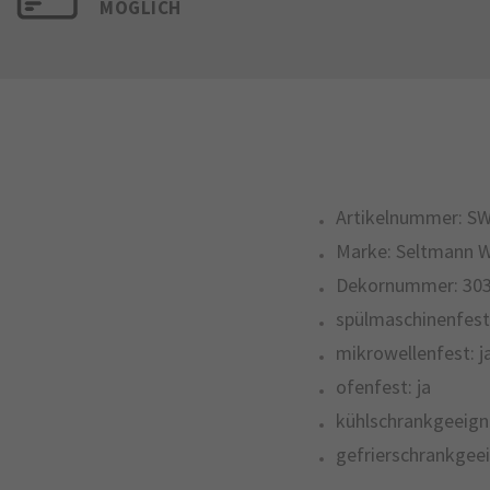
MÖGLICH
Artikelnummer:
SW
Marke:
Seltmann 
Dekornummer:
30
spülmaschinenfest
mikrowellenfest:
j
ofenfest:
ja
kühlschrankgeeign
gefrierschrankgeei