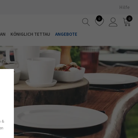
Hilfe
0
0
LAN
KÖNIGLICH TETTAU
ANGEBOTE
s
n &
nen