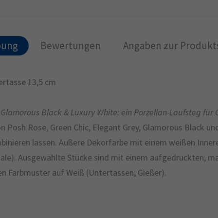
bung
Bewertungen
Angaben zur Produkts
ertasse 13,5 cm
y, Glamorous Black & Luxury White: ein Porzellan-Laufsteg f
on Posh Rose, Green Chic, Elegant Grey, Glamorous Black un
inieren lassen. Äußere Dekorfarbe mit einem weißen Inneren
ale). Ausgewählte Stücke sind mit einem aufgedruckten, matt
inen Farbmuster auf Weiß (Untertassen, Gießer).