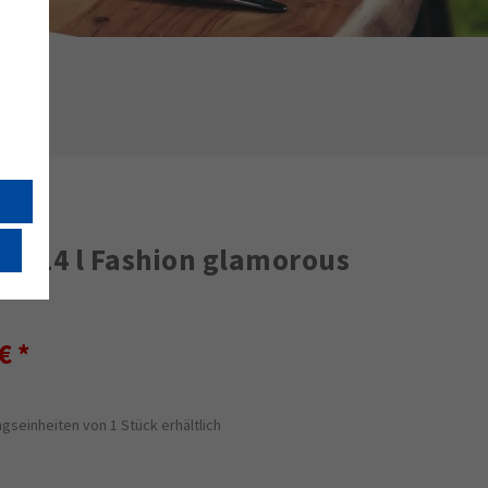
e 0,14 l Fashion glamorous
 €
gseinheiten von 1 Stück erhältlich