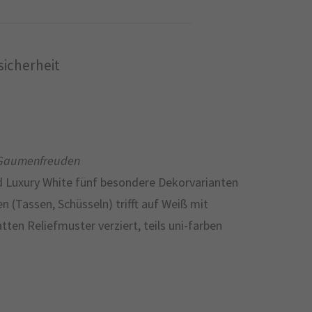
icherheit
ür Gaumenfreuden
d Luxury White fünf besondere Dekorvarianten
 (Tassen, Schüsseln) trifft auf Weiß mit
en Reliefmuster verziert, teils uni-farben