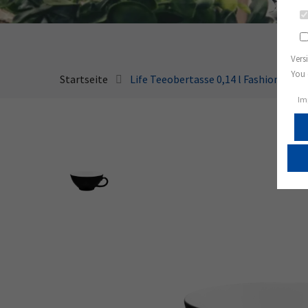
Vers
You 
Startseite
Life Teeobertasse 0,14 l Fashion glam
Im