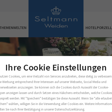
THEMENWELTEN
HOTELPORZEL
Ihre Cookie Einstellungen
nutzen Cookies, um eine Vielzahl von Services anzubieten, diese stetig zu verbessern
e Werbung entsprechend Ihrer Interessen auf unserer Webseite, Social Media und
nerwebseiten anzuzeigen. Sie können sich die Cookies durch Auswahl der Cookie-
pen anzeigen lassen und durch Setzen eines Häkchens entscheiden, welche Cookie
espielt werden. Mit "Speichern" bestätigen Sie diese Auswahl. Wenn Sie "alle erlaube
chern" wählen, willigen Sie in die Verwendung aller Cookies ein. Weitere Informatio
lten Sie nach Ihrer Bestätigung in unserer Datenschutzerklärung.