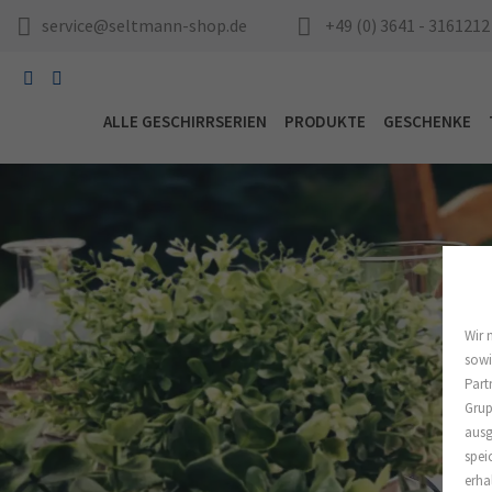
service@seltmann-shop.de
+49 (0) 3641 - 3161212
ALLE GESCHIRRSERIEN
PRODUKTE
GESCHENKE
Wir 
sowi
Part
Grup
ausg
spei
erha