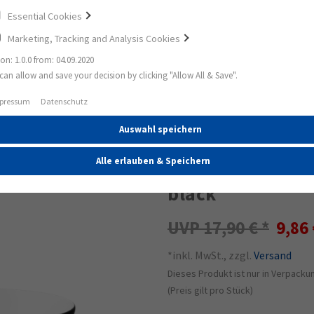
Essential Cookies
Marketing, Tracking and Analysis Cookies
ion: 1.0.0 from: 04.09.2020
can allow and save your decision by clicking "Allow All & Save".
orous black
pressum
Datenschutz
Auswahl speichern
45%
Life Teeobertass
Alle erlauben & Speichern
black
17,90 €
9,86
*inkl. MwSt., zzgl.
Versand
Dieses Produkt ist nur in Verpackun
(Preis gilt pro Stück)