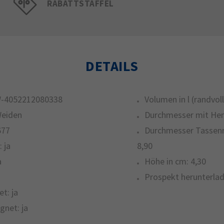
RABATTSTAFFEL
DETAILS
-4052212080338
Volumen in l (randvoll
Weiden
Durchmesser mit Hen
677
Durchmesser Tassenr
:
ja
8,90
a
Höhe in cm:
4,30
Prospekt herunterlad
et:
ja
gnet:
ja