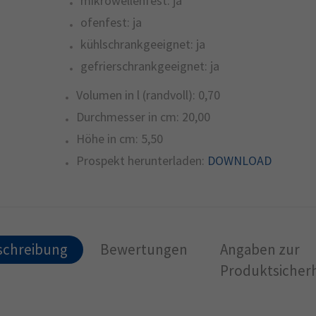
mikrowellenfest:
ja
ofenfest:
ja
kühlschrankgeeignet:
ja
gefrierschrankgeeignet:
ja
Volumen in l (randvoll):
0,70
Durchmesser in cm:
20,00
Höhe in cm:
5,50
Prospekt herunterladen:
DOWNLOAD
schreibung
Bewertungen
Angaben zur
Produktsicherh