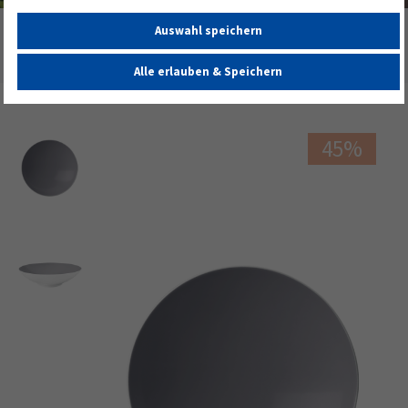
Auswahl speichern
Startseite
Life Suppenteller rund 20 cm Fashion Elegant Grey
Alle erlauben & Speichern
45%