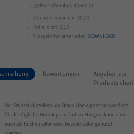
gefrierschrankgeeignet:
ja
Durchmesser in cm:
20,20
Höhe in cm:
2,10
Prospekt herunterladen:
DOWNLOAD
schreibung
Bewertungen
Angaben zur
Produktsicherh
Der Frühstücksteller Lido Black Line eignet sich perfekt
für die tägliche Nutzung am frühen Morgen, kann aber
auch als Kuchenteller oder Dessertteller genutzt
werden.