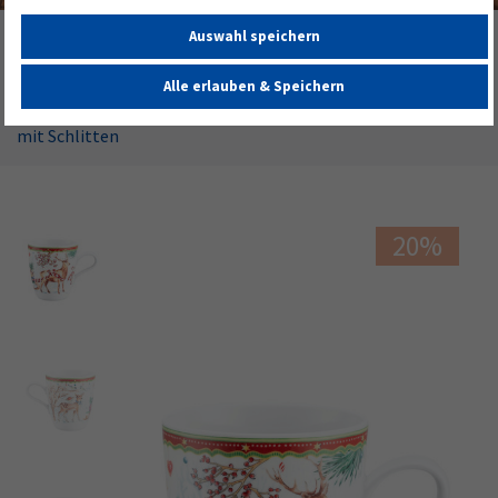
Auswahl speichern
Startseite
Alle Geschirrserien
Weihnachten
Weihnachtsbecher
Alle erlauben & Speichern
Zusatzsortiment Becher mit Henkel 0,40 l (Life) Hirsch
mit Schlitten
20%