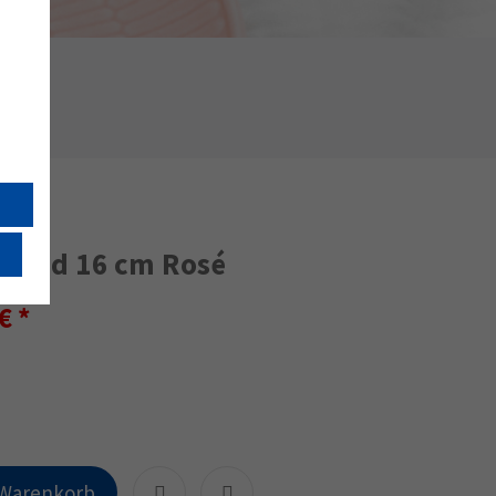
 rund 16 cm Rosé
 €
 Warenkorb