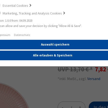
Essential Cookies
Marketing, Tracking and Analysis Cookies
ion: 1.0.0 from: 04.09.2020
can allow and save your decision by clicking "Allow All & Save".
ote
Amina Rosé
Amina Brotteller rund 16 cm Rosé
pressum
Datenschutz
Auswahl speichern
43%
Amina Brotteller
Alle erlauben & Speichern
13,70 €
7,82
*inkl. MwSt., zzgl.
Versand
-
+
In den