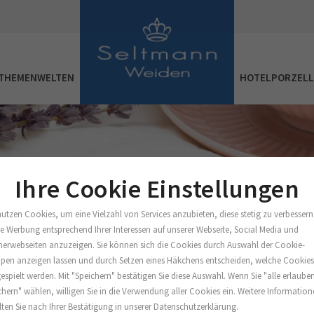
THEMENWELTEN
HOTELPORZEL
Ihre Cookie Einstellungen
nutzen Cookies, um eine Vielzahl von Services anzubieten, diese stetig zu verbessern
e Werbung entsprechend Ihrer Interessen auf unserer Webseite, Social Media und
nerwebseiten anzuzeigen. Sie können sich die Cookies durch Auswahl der Cookie-
pen anzeigen lassen und durch Setzen eines Häkchens entscheiden, welche Cookie
espielt werden. Mit "Speichern" bestätigen Sie diese Auswahl. Wenn Sie "alle erlaube
chern" wählen, willigen Sie in die Verwendung aller Cookies ein. Weitere Informatio
lten Sie nach Ihrer Bestätigung in unserer Datenschutzerklärung.