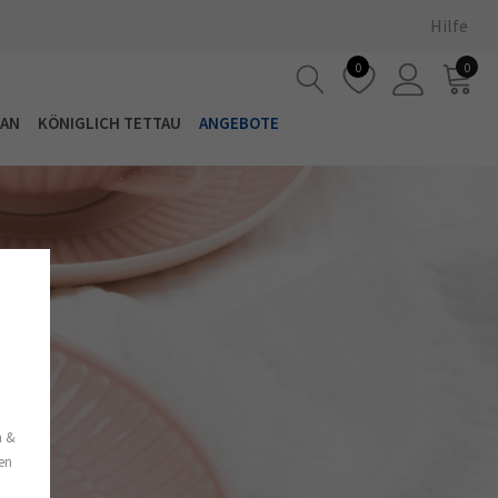
Hilfe
0
0
LAN
KÖNIGLICH TETTAU
ANGEBOTE
s
n &
nen