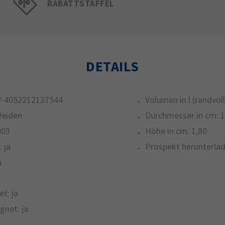
RABATTSTAFFEL
DETAILS
-4052212137544
Volumen in l (randvoll
Weiden
Durchmesser in cm:
1
003
Höhe in cm:
1,80
:
ja
Prospekt herunterlad
a
et:
ja
gnet:
ja