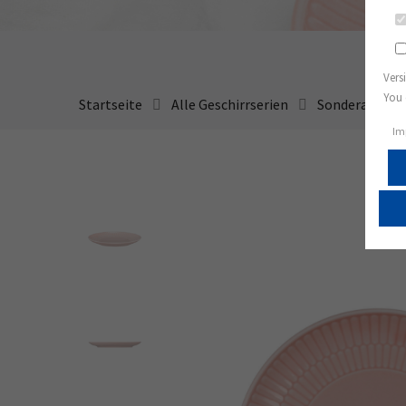
Vers
You 
Startseite
Alle Geschirrserien
Sonderangeb
Im