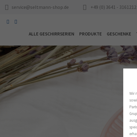
service@seltmann-shop.de
+49 (0) 3641 - 3161212
ALLE GESCHIRRSERIEN
PRODUKTE
GESCHENKE
Wir 
sowi
Part
Grup
ausg
spei
erha