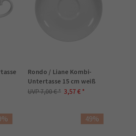
tasse
Rondo / Liane Kombi-
Untertasse 15 cm weiß
7,00 €
3,57 €
9%
49%