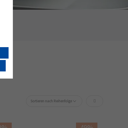
9%
49%