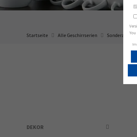
Vers
You 
Startseite
Alle Geschirrserien
Sonderangeb
Im
DEKOR