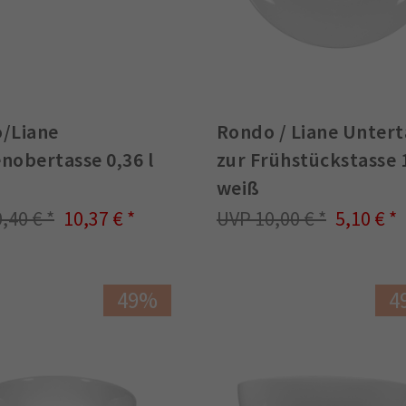
/Liane
Rondo / Liane Untert
nobertasse 0,36 l
zur Frühstückstasse 
weiß
0,40 €
10,37 €
10,00 €
5,10 €
49%
4