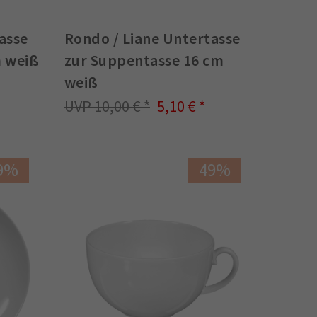
asse
Rondo / Liane Untertasse
m weiß
zur Suppentasse 16 cm
weiß
10,00 €
5,10 €
9%
49%