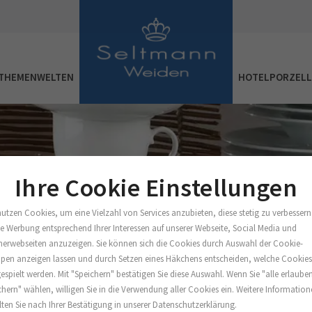
THEMENWELTEN
HOTELPORZEL
Ihre Cookie Einstellungen
nutzen Cookies, um eine Vielzahl von Services anzubieten, diese stetig zu verbessern
e Werbung entsprechend Ihrer Interessen auf unserer Webseite, Social Media und
nerwebseiten anzuzeigen. Sie können sich die Cookies durch Auswahl der Cookie-
pen anzeigen lassen und durch Setzen eines Häkchens entscheiden, welche Cookie
espielt werden. Mit "Speichern" bestätigen Sie diese Auswahl. Wenn Sie "alle erlaube
chern" wählen, willigen Sie in die Verwendung aller Cookies ein. Weitere Informatio
lten Sie nach Ihrer Bestätigung in unserer Datenschutzerklärung.