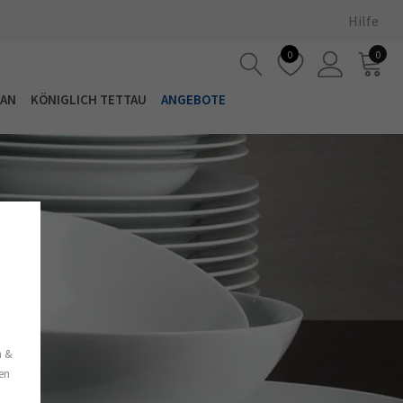
Hilfe
0
0
LAN
KÖNIGLICH TETTAU
ANGEBOTE
s
n &
nen