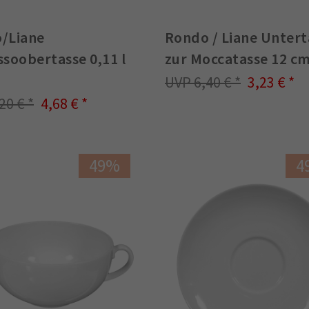
/Liane
Rondo / Liane Untert
soobertasse 0,11 l
zur Moccatasse 12 c
6,40 €
3,23 €
,20 €
4,68 €
49%
4