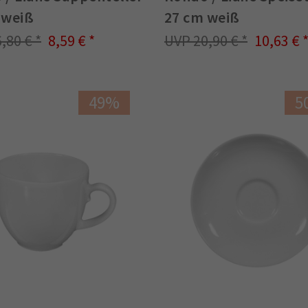
 weiß
27 cm weiß
6,80 €
8,59 €
20,90 €
10,63 €
49%
5