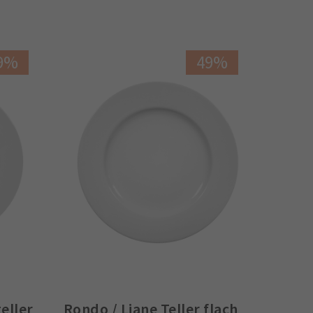
9%
49%
eller
Rondo / Liane Teller flach