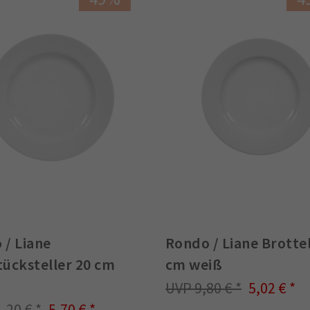
 / Liane
Rondo / Liane Brottel
tücksteller 20 cm
cm weiß
9,80 €
5,02 €
1,20 €
5,70 €