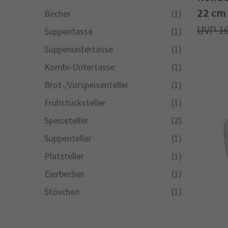
22 cm
Becher
(1)
1
Suppentasse
(1)
Suppenuntertasse
(1)
Kombi-Untertasse
(1)
Brot-/Vorspeisenteller
(1)
Frühstücksteller
(1)
Speiseteller
(2)
Suppenteller
(1)
Platzteller
(1)
Eierbecher
(1)
Stövchen
(1)