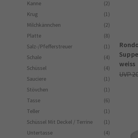
Kanne
(2)
Krug
(1)
Milchkännchen
(2)
Platte
(8)
Rondo
Salz-/Pfefferstreuer
(1)
Suppe
Schale
(4)
weiss
Schüssel
(4)
2
Sauciere
(1)
Stövchen
(1)
Tasse
(6)
Teller
(1)
Schüssel Mit Deckel / Terrine
(1)
Untertasse
(4)