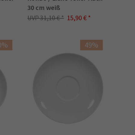
30 cm weiß
31,10 €
15,90 €
0%
49%