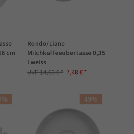
asse
Rondo/Liane
16 cm
Milchkaffeeobertasse 0,35
l weiss
14,60 €
7,48 €
9%
49%