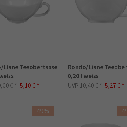
/Liane Teeobertasse
Rondo/Liane Teeober
 weiss
0,20 l weiss
0,00 €
5,10 €
10,40 €
5,27 €
49%
4