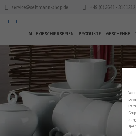
service@seltmann-shop.de
+49 (0) 3641 - 3161212
ALLE GESCHIRRSERIEN
PRODUKTE
GESCHENKE
Wir 
sowi
Part
Grup
ausg
spei
erha