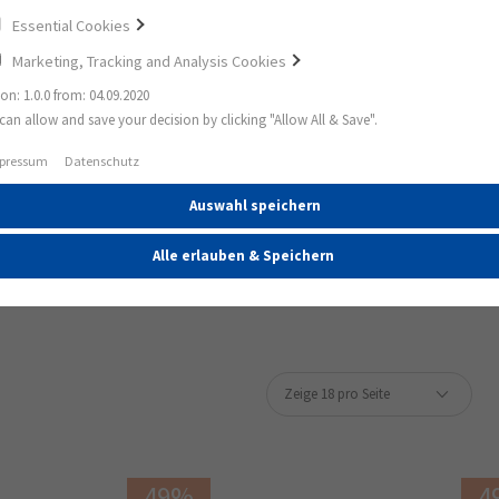
Essential Cookies
Marketing, Tracking and Analysis Cookies
ion: 1.0.0 from: 04.09.2020
can allow and save your decision by clicking "Allow All & Save".
ote
Rondo weiß
pressum
Datenschutz
Auswahl speichern
RONDO WEISS
Alle erlauben & Speichern
49%
4