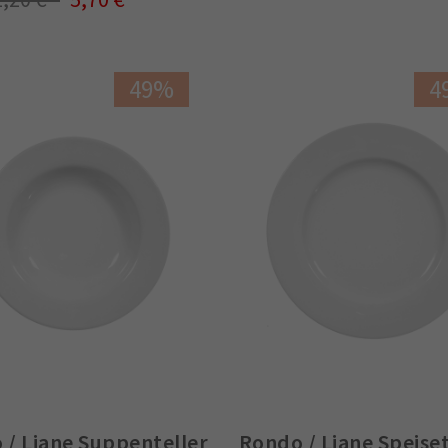
49%
4
 / Liane Suppenteller
Rondo / Liane Speiset