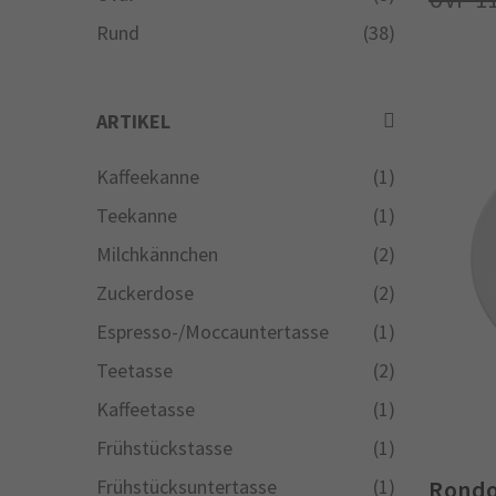
Rund
(38)
ARTIKEL
Kaffeekanne
(1)
Teekanne
(1)
Milchkännchen
(2)
Zuckerdose
(2)
Espresso-/Moccauntertasse
(1)
Teetasse
(2)
Kaffeetasse
(1)
Frühstückstasse
(1)
Frühstücksuntertasse
(1)
Rondo