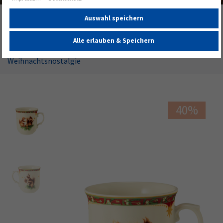
Startseite
Alle Geschirrserien
Summer Sale
Auswahl speichern
Marie-Luise Weihnachtsnostalgie
Alle erlauben & Speichern
Marieluise Becher mit Henkel 0,27 l
Weihnachtsnostalgie
40%