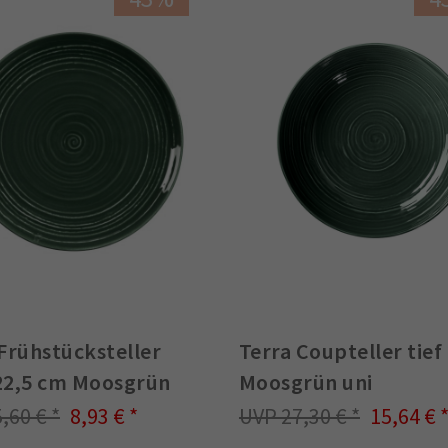
Frühstücksteller
Terra Coupteller tief
22,5 cm Moosgrün
Moosgrün uni
5,60 €
8,93 €
27,30 €
15,64 €