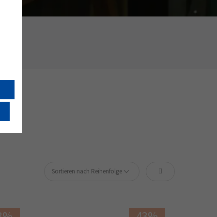
3%
43%