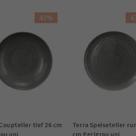
43%
4
Coupteller tief 26 cm
Terra Speiseteller ru
au uni
cm Perlgrau uni