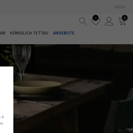
Hilfe
0
0
LAN
KÖNIGLICH TETTAU
ANGEBOTE
s
n &
nen