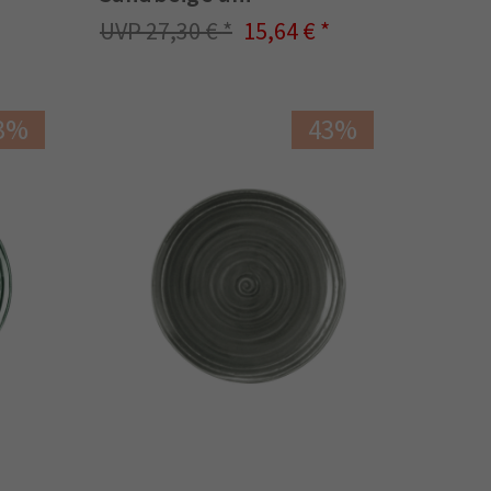
27,30 €
15,64 €
3%
43%