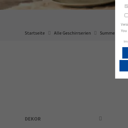
Vers
You 
Startseite
Alle Geschirrserien
Summer Sale
Im
DEKOR