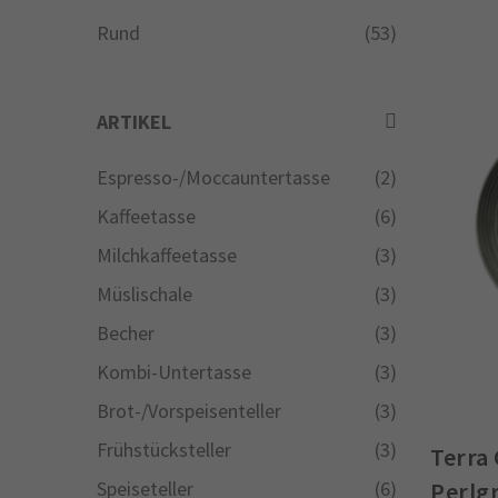
Rund
(53)
ARTIKEL
Espresso-/Moccauntertasse
(2)
Kaffeetasse
(6)
Milchkaffeetasse
(3)
Müslischale
(3)
Becher
(3)
Kombi-Untertasse
(3)
Brot-/Vorspeisenteller
(3)
Frühstücksteller
(3)
Terra 
Speiseteller
(6)
Perlgr