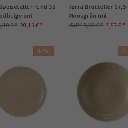
Speiseteller rund 31
Terra Brotteller 17,5
ndbeige uni
Moosgrün uni
5,10 €
20,15 €
13,70 €
7,82 €
43%
4