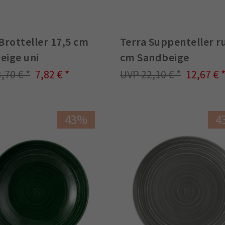
Brotteller 17,5 cm
Terra Suppenteller r
eige uni
cm Sandbeige
3,70 €
7,82 €
22,10 €
12,67 €
43%
4