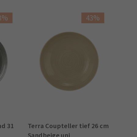
3%
43%
nd 31
Terra Coupteller tief 26 cm
Sandbeige uni