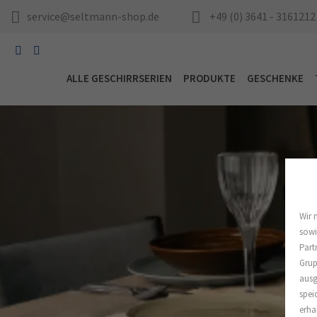
service@seltmann-shop.de
+49 (0) 3641 - 3161212
ALLE GESCHIRRSERIEN
PRODUKTE
GESCHENKE
Wir 
sowi
Part
Grup
ausg
spei
erha