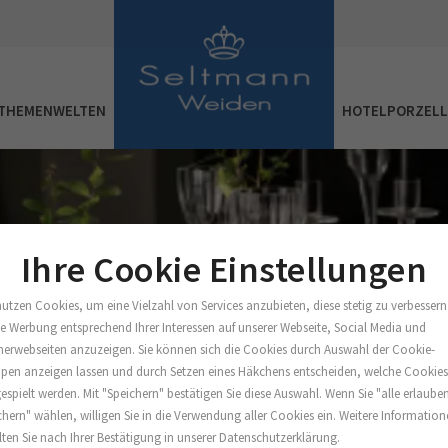
THEMENWELTEN
HOTELPORZEL
Ihre Cookie Einstellungen
nutzen Cookies, um eine Vielzahl von Services anzubieten, diese stetig zu verbessern
e Werbung entsprechend Ihrer Interessen auf unserer Webseite, Social Media und
nerwebseiten anzuzeigen. Sie können sich die Cookies durch Auswahl der Cookie-
pen anzeigen lassen und durch Setzen eines Häkchens entscheiden, welche Cookie
espielt werden. Mit "Speichern" bestätigen Sie diese Auswahl. Wenn Sie "alle erlaube
chern" wählen, willigen Sie in die Verwendung aller Cookies ein. Weitere Informatio
lten Sie nach Ihrer Bestätigung in unserer Datenschutzerklärung.