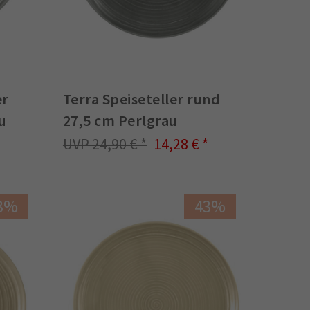
er
Terra Speiseteller rund
u
27,5 cm Perlgrau
24,90 €
14,28 €
3%
43%