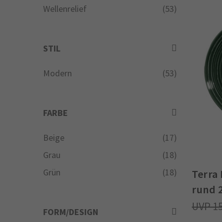
Wellenrelief
(53)
STIL
Modern
(53)
FARBE
Beige
(17)
Grau
(18)
Grün
(18)
Terra 
rund 
1
FORM/DESIGN