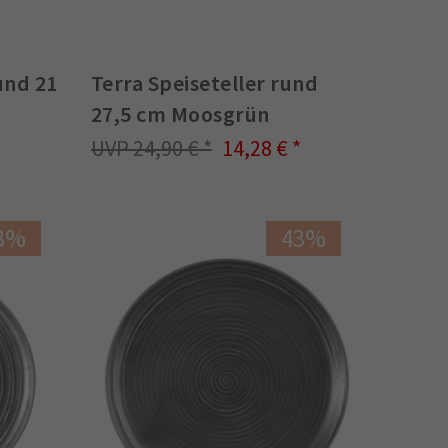
und 21
Terra Speiseteller rund
27,5 cm Moosgrün
24,90 €
14,28 €
3%
43%