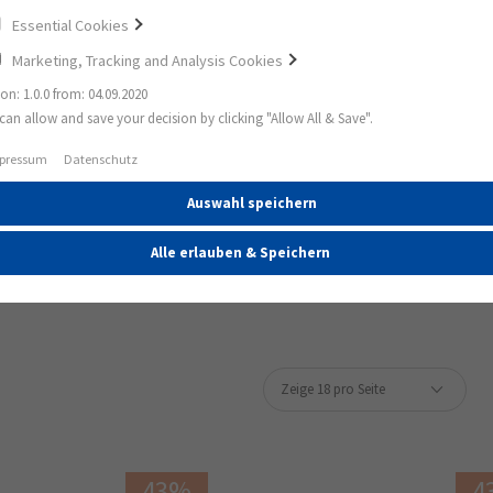
Essential Cookies
Marketing, Tracking and Analysis Cookies
ion: 1.0.0 from: 04.09.2020
can allow and save your decision by clicking "Allow All & Save".
Terra
pressum
Datenschutz
Auswahl speichern
TERRA
Alle erlauben & Speichern
43%
4