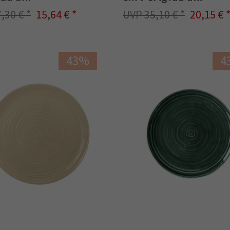
7,30 €
15,64 €
35,10 €
20,15 €
43%
4