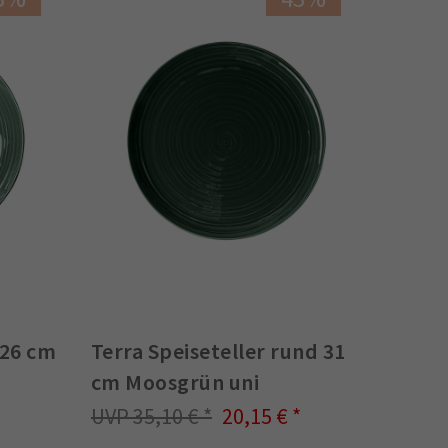
 26 cm
Terra Speiseteller rund 31
cm Moosgrün uni
35,10 €
20,15 €