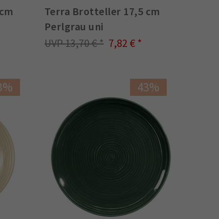
 cm
Terra Brotteller 17,5 cm
Perlgrau uni
13,70 €
7,82 €
3%
43%