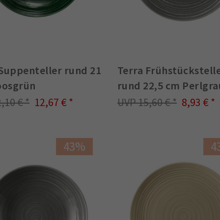
 Suppenteller rund 21
Terra Frühstückstell
osgrün
rund 22,5 cm Perlgra
2,10 €
12,67 €
15,60 €
8,93 €
43%
4