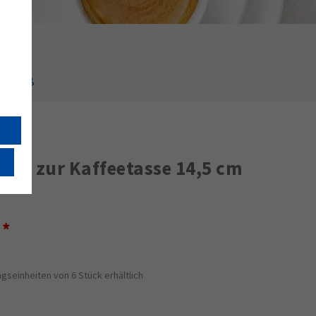
cm weiß
sse zur Kaffeetasse 14,5 cm
€
gseinheiten von 6 Stück erhältlich