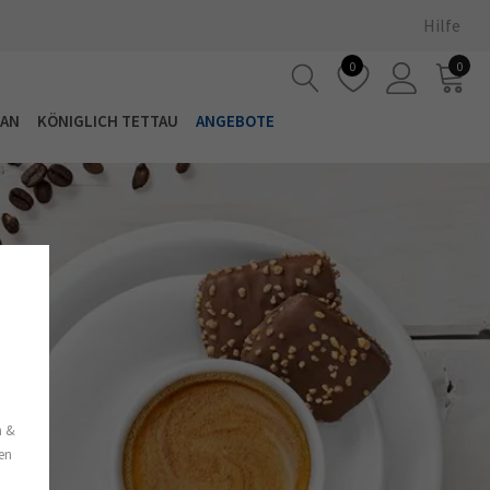
Hilfe
0
0
LAN
KÖNIGLICH TETTAU
ANGEBOTE
s
n &
nen