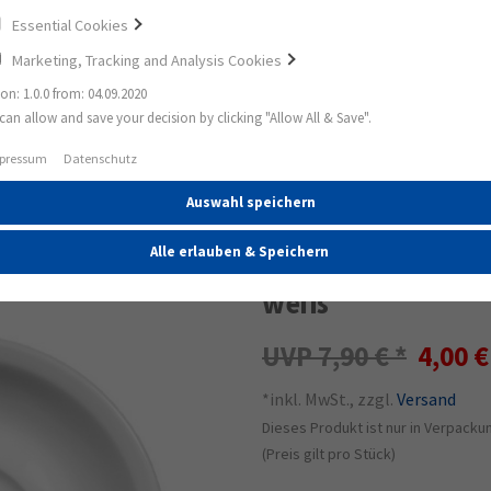
Essential Cookies
Marketing, Tracking and Analysis Cookies
ion: 1.0.0 from: 04.09.2020
can allow and save your decision by clicking "Allow All & Save".
Compact weiß
Compact Untertasse zur Kaffeetasse 14,5 
pressum
Datenschutz
Auswahl speichern
49%
Compact Unterta
Alle erlauben & Speichern
weiß
7,90 €
4,00 
*inkl. MwSt., zzgl.
Versand
Dieses Produkt ist nur in Verpackun
(Preis gilt pro Stück)