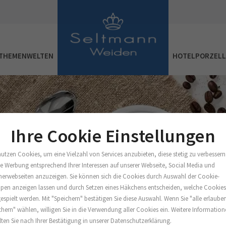
THEMENWELTEN
HOTELPORZEL
Ihre Cookie Einstellungen
nutzen Cookies, um eine Vielzahl von Services anzubieten, diese stetig zu verbessern
e Werbung entsprechend Ihrer Interessen auf unserer Webseite, Social Media und
nerwebseiten anzuzeigen. Sie können sich die Cookies durch Auswahl der Cookie-
pen anzeigen lassen und durch Setzen eines Häkchens entscheiden, welche Cookie
espielt werden. Mit "Speichern" bestätigen Sie diese Auswahl. Wenn Sie "alle erlaube
chern" wählen, willigen Sie in die Verwendung aller Cookies ein. Weitere Informatio
lten Sie nach Ihrer Bestätigung in unserer Datenschutzerklärung.