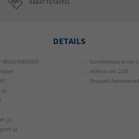
RABATTSTAFFEL
DETAILS
-4003106830805
Durchmesser in cm:
1
Weiden
Höhe in cm:
2,00
007
Prospekt herunterlad
:
ja
a
et:
ja
gnet:
ja