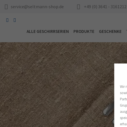
service@seltmann-shop.de
+49 (0) 3641 - 3161212
ALLE GESCHIRRSERIEN
PRODUKTE
GESCHENKE
Wir 
sowi
Part
Grup
ausg
spei
erha