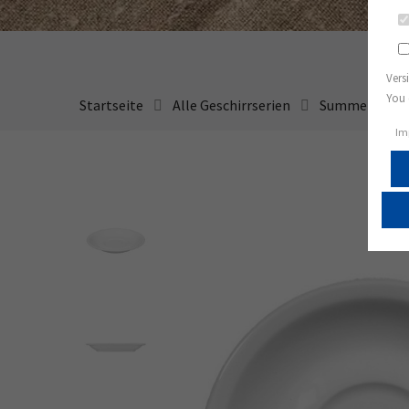
Vers
You 
Startseite
Alle Geschirrserien
Summer Sale
Im