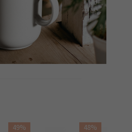
49%
48%