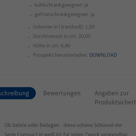
kühlschrankgeeignet:
ja
gefrierschrankgeeignet:
ja
Volumen in l (randvoll):
1,00
Durchmesser in cm:
20,00
Höhe in cm:
6,40
Prospekt herunterladen:
DOWNLOAD
schreibung
Bewertungen
Angaben zur
Produktsicherh
Ob Salate oder Beilagen - diese schöne Schüssel der
Serie Compact in weiß ist für jeden Zweck verwendbar.