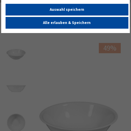
Auswahl speichern
Startseite
Alle Geschirrserien
Summer Sale
Compact weiß
Compact Schüssel rund 20 cm weiß
Alle erlauben & Speichern
49%