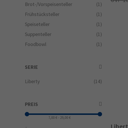
Brot-/Vorspeisenteller
(1)
Frühstücksteller
(1)
Speiseteller
(1)
Suppenteller
(1)
Foodbowl
(1)
SERIE
Liberty
(14)
PREIS
Liber