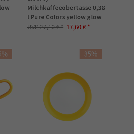
llow
Milchkaffeeobertasse 0,38
l Pure Colors yellow glow
27,10 €
17,60 €
5%
35%