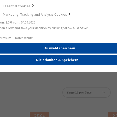
Essential Cookies
Marketing, Tracking and Analysis Cookies
ion: 1.0.0 from: 04.09.2020
can allow and save your decision by clicking "Allow All & Save".
Liberty Pure Colors yellow glow
pressum
Datenschutz
Auswahl speichern
TY PURE COLORS YELLO
Alle erlauben & Speichern
35%
3