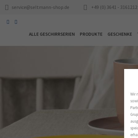
service@seltmann-shop.de
+49 (0) 3641 - 3161212
ALLE GESCHIRRSERIEN
PRODUKTE
GESCHENKE
Wir 
sowi
Part
Grup
ausg
spei
erha