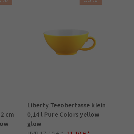
Liberty Teeobertasse klein
12 cm
0,14 l Pure Colors yellow
low
glow
17,10 €
11,10 €