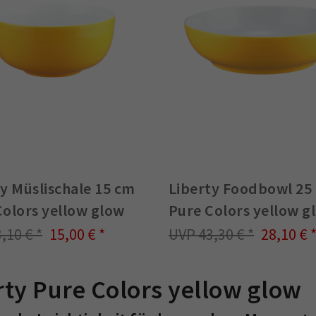
y Müslischale 15 cm
Liberty Foodbowl 25
Colors yellow glow
Pure Colors yellow g
3,10 €
15,00 €
43,30 €
28,10 €
rty Pure Colors yellow glow