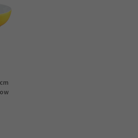
 cm
low