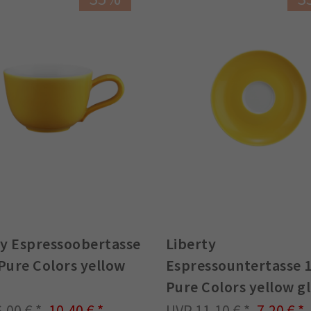
ty Espressoobertasse
Liberty
 Pure Colors yellow
Espressountertasse 
Pure Colors yellow g
6,00 €
10,40 €
11,10 €
7,20 €