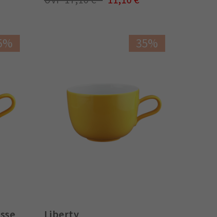
5%
35%
asse
Liberty