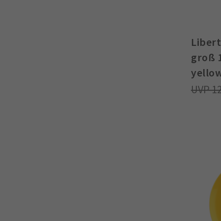
Liber
groß 
yello
1