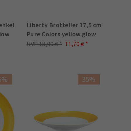
enkel
Liberty Brotteller 17,5 cm
llow
Pure Colors yellow glow
18,00 €
11,70 €
5%
35%