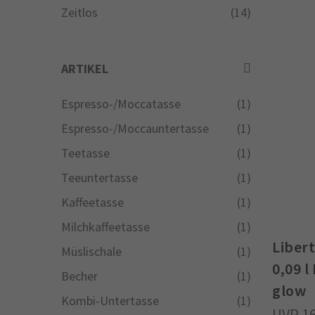
Zeitlos
(14)
ARTIKEL
Espresso-/Moccatasse
(1)
Espresso-/Moccauntertasse
(1)
Teetasse
(1)
Teeuntertasse
(1)
Kaffeetasse
(1)
Milchkaffeetasse
(1)
Liber
Müslischale
(1)
0,09 l
Becher
(1)
glow
Kombi-Untertasse
(1)
1