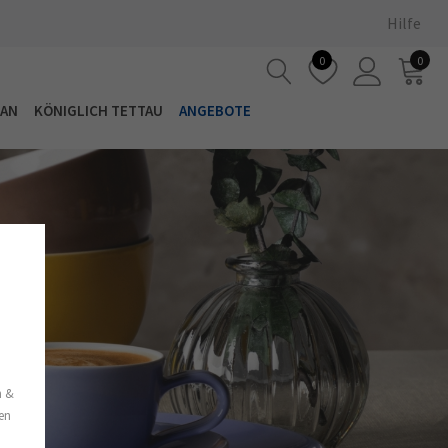
Hilfe
0
0
LAN
KÖNIGLICH TETTAU
ANGEBOTE
s
n &
nen