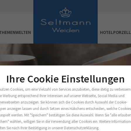
THEMENWELTEN
HOTELPORZEL
Ihre Cookie Einstellungen
nutzen Cookies, um eine Vielzahl von Services anzubieten, diese stetig zu verbessern
e Werbung entsprechend Ihrer Interessen auf unserer Webseite, Social Media und
nerwebseiten anzuzeigen. Sie können sich die Cookies durch Auswahl der Cookie-
pen anzeigen lassen und durch Setzen eines Häkchens entscheiden, welche Cookie
espielt werden. Mit "Speichern" bestätigen Sie diese Auswahl. Wenn Sie "alle erlaube
chern" wählen, willigen Sie in die Verwendung aller Cookies ein. Weitere Informatio
lten Sie nach Ihrer Bestätigung in unserer Datenschutzerklärung.