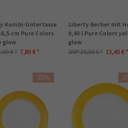
ty Kombi-Untertasse
Liberty Becher mit H
16,5 cm Pure Colors
0,40 l Pure Colors ye
w glow
glow
2,00 €
7,80 €
20,60 €
13,40 €
35%
3