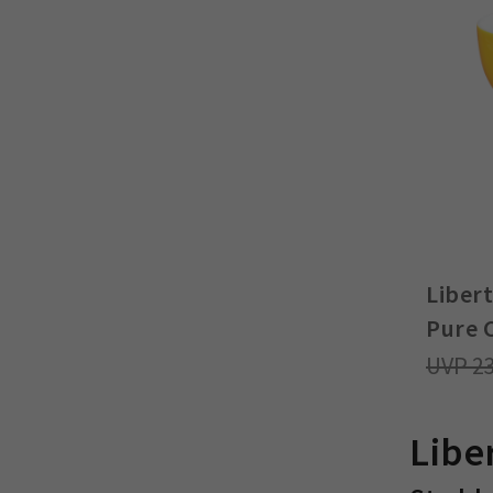
Libert
Pure 
2
Libe