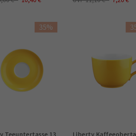
35%
3
ty Teeuntertasse 13
Liberty Kaffeeobert