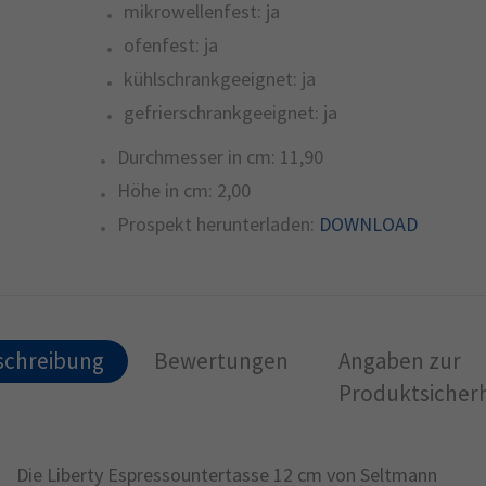
mikrowellenfest:
ja
ofenfest:
ja
kühlschrankgeeignet:
ja
gefrierschrankgeeignet:
ja
Durchmesser in cm:
11,90
Höhe in cm:
2,00
Prospekt herunterladen:
DOWNLOAD
schreibung
Bewertungen
Angaben zur
Produktsicherh
Die Liberty Espressountertasse 12 cm von Seltmann