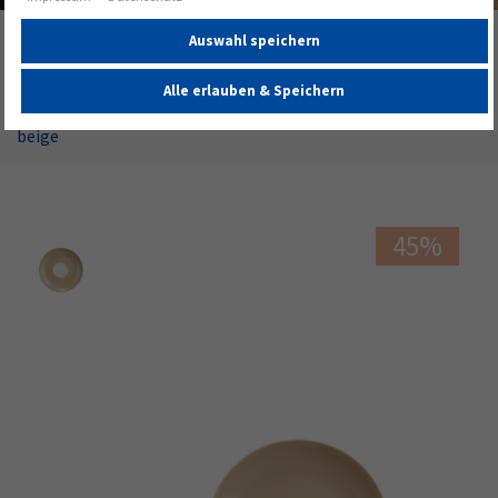
Startseite
Alle Geschirrserien
Liberty
Auswahl speichern
Pure Colors dusty beige
Alle erlauben & Speichern
Liberty Espressountertasse 12 cm Pure Colors dusty
beige
45%