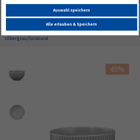
Auswahl speichern
Startseite
Alle Geschirrserien
Amina
silbergrau/Goldrand
Alle erlauben & Speichern
Amina Cappuccinoschale 11,5 cm/0,40 l
silbergrau/Goldrand
45%