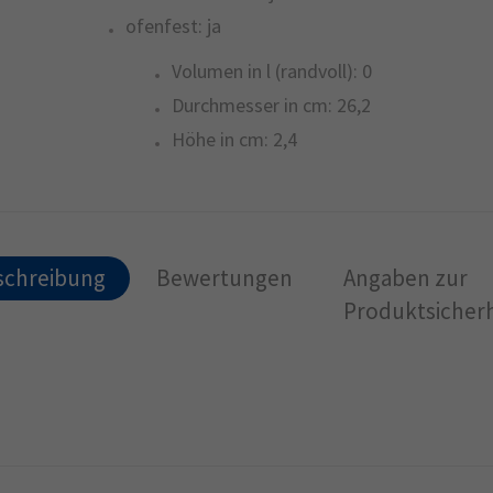
ofenfest:
ja
Volumen in l (randvoll):
0
Durchmesser in cm:
26,2
Höhe in cm:
2,4
schreibung
Bewertungen
Angaben zur
Produktsicherh