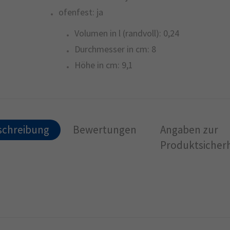
ofenfest:
ja
Volumen in l (randvoll):
0,24
Durchmesser in cm:
8
Höhe in cm:
9,1
schreibung
Bewertungen
Angaben zur
Produktsicherh