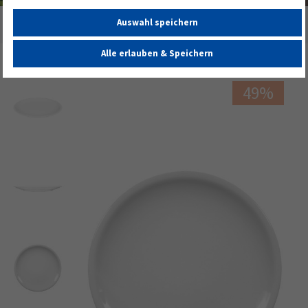
Auswahl speichern
Startseite
Compact Speiseteller 27 cm weiß
Alle erlauben & Speichern
49%