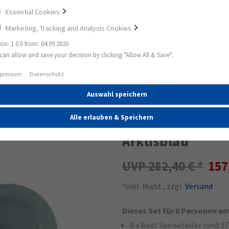
Essential Cookies
Marketing, Tracking and Analysis Cookies
ion: 1.0.0 from: 04.09.2020
can allow and save your decision by clicking "Allow All & Save".
lservices
Beat Tafelservice 12-teilig BT Color Glaze Arktisbla
pressum
Datenschutz
Auswahl speichern
44%
Beat Tafelservice
Alle erlauben & Speichern
Arktisblau
282,40 €
157
*inkl. MwSt., zzgl.
Versand
Dieses Set für 6 Personen en
6 x Beat Speiseteller rund 2