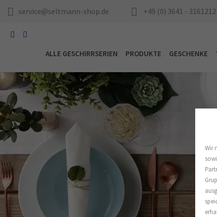
service@seltmann-shop.de
+49 (0) 3641 - 3161212
ALLE GESCHIRRSERIEN
PRODUKTE
GESCHENKE
Wir 
sowi
Part
Grup
ausg
spei
erha