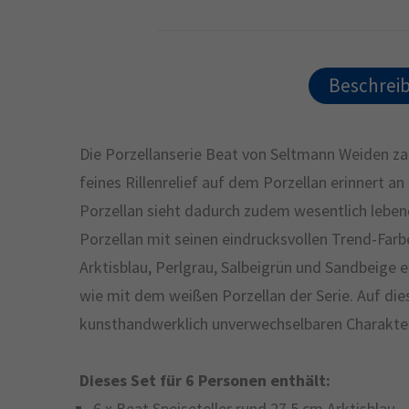
Beschrei
Die Porzellanserie Beat von Seltmann Weiden za
feines Rillenrelief auf dem Porzellan erinnert an
Porzellan sieht dadurch zudem wesentlich lebendi
Porzellan mit seinen eindrucksvollen Trend-Farb
Arktisblau, Perlgrau, Salbeigrün und Sandbeige 
wie mit dem weißen Porzellan der Serie. Auf die
kunsthandwerklich unverwechselbaren Charakter 
Dieses Set für 6 Personen enthält:
6 x Beat Speiseteller rund 27,5 cm Arktisblau