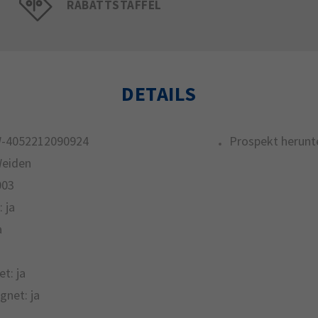
RABATTSTAFFEL
DETAILS
-4052212090924
Prospekt herunt
Weiden
003
:
ja
a
et:
ja
gnet:
ja