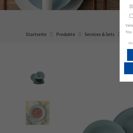
Vers
You 
Startseite
Produkte
Services & Sets
Tafe
Im