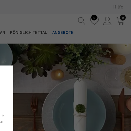
Hilfe
0
0
LAN
KÖNIGLICH TETTAU
ANGEBOTE
s
n &
nen