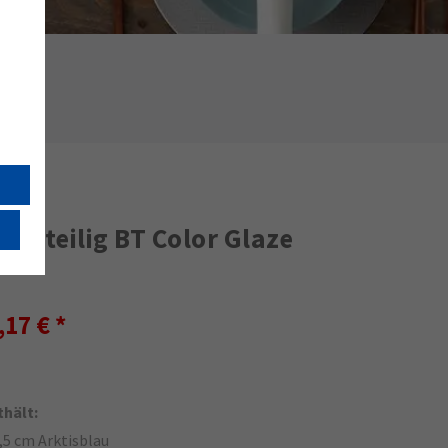
u
 12-teilig BT Color Glaze
,17 €
thält:
7,5 cm Arktisblau