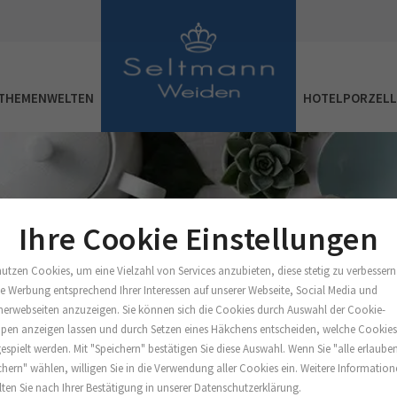
THEMENWELTEN
HOTELPORZEL
Ihre Cookie Einstellungen
nutzen Cookies, um eine Vielzahl von Services anzubieten, diese stetig zu verbessern
e Werbung entsprechend Ihrer Interessen auf unserer Webseite, Social Media und
nerwebseiten anzuzeigen. Sie können sich die Cookies durch Auswahl der Cookie-
pen anzeigen lassen und durch Setzen eines Häkchens entscheiden, welche Cookie
espielt werden. Mit "Speichern" bestätigen Sie diese Auswahl. Wenn Sie "alle erlaube
chern" wählen, willigen Sie in die Verwendung aller Cookies ein. Weitere Informatio
lten Sie nach Ihrer Bestätigung in unserer Datenschutzerklärung.