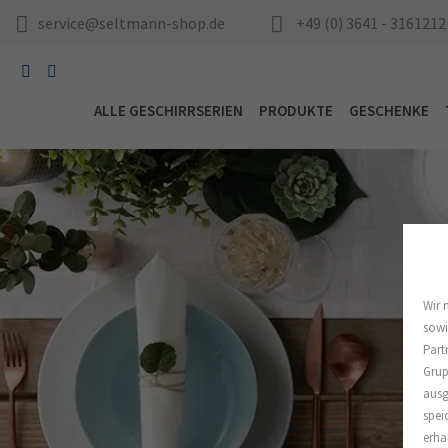
service@seltmann-shop.de
+49 (0) 3641 - 3161212
ALLE GESCHIRRSERIEN
PRODUKTE
GESCHENKE
Wir 
sowi
Part
Grup
ausg
spei
erha