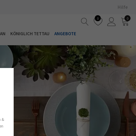
Hilfe
0
0
LAN
KÖNIGLICH TETTAU
ANGEBOTE
s
n &
nen