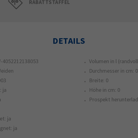
RABATTSTAFFEL
DETAILS
-4052212138053
Volumen in l (randvoll
Weiden
Durchmesser in cm:
0
003
Breite:
0
:
ja
Höhe in cm:
0
a
Prospekt herunterlad
et:
ja
gnet:
ja