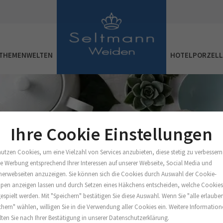
THEMENWELTEN
HOTELPORZEL
Ihre Cookie Einstellungen
nutzen Cookies, um eine Vielzahl von Services anzubieten, diese stetig zu verbessern
e Werbung entsprechend Ihrer Interessen auf unserer Webseite, Social Media und
nerwebseiten anzuzeigen. Sie können sich die Cookies durch Auswahl der Cookie-
pen anzeigen lassen und durch Setzen eines Häkchens entscheiden, welche Cookie
espielt werden. Mit "Speichern" bestätigen Sie diese Auswahl. Wenn Sie "alle erlaube
chern" wählen, willigen Sie in die Verwendung aller Cookies ein. Weitere Informatio
lten Sie nach Ihrer Bestätigung in unserer Datenschutzerklärung.