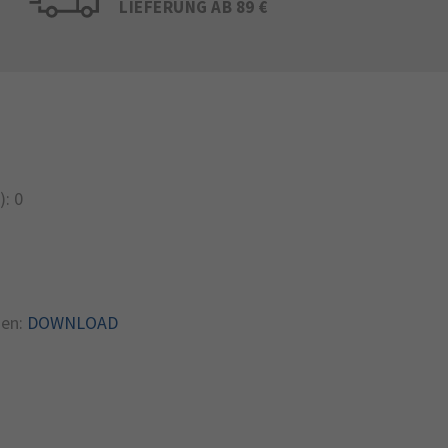
LIEFERUNG AB 89 €
):
0
en:
DOWNLOAD