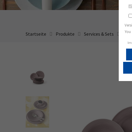
Vers
You 
Startseite
Produkte
Services & Sets
Tafe
Im