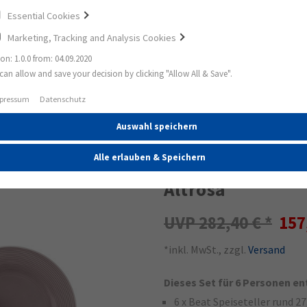
Essential Cookies
Marketing, Tracking and Analysis Cookies
ion: 1.0.0 from: 04.09.2020
can allow and save your decision by clicking "Allow All & Save".
lservices
Beat Tafelservice 12-teilig BT Color Glaze Altrosa
pressum
Datenschutz
Auswahl speichern
44%
Beat Tafelservice
Alle erlauben & Speichern
Altrosa
282,40 €
157
*inkl. MwSt., zzgl.
Versand
Dieses Set für 6 Personen en
6 x Beat Speiseteller rund 2