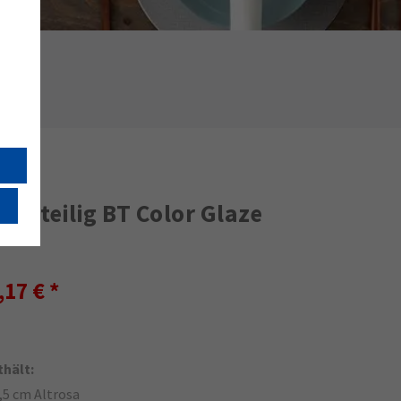
 12-teilig BT Color Glaze
,17 €
thält:
7,5 cm Altrosa